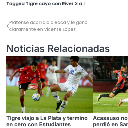
Tagged
Tigre cayo con River 3 a 1
Platense acorralo a Boca y le ganó
Navegación
claramente en Vicente López
de
entradas
Noticias Relacionadas
Tigre viajo a La Plata y termino
Acassuso no
en cero con Estudiantes
perdió en Sa