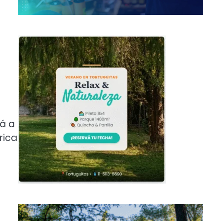
rá a
rica