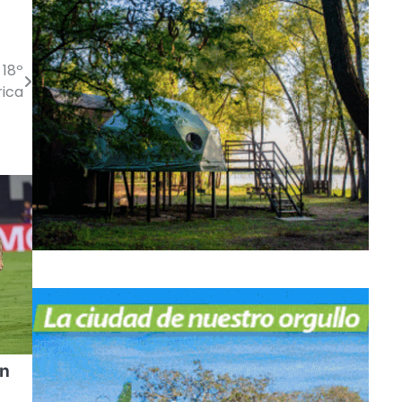
 18º
rica
en