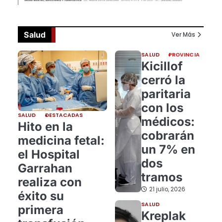
Salud
Ver Más
SALUD
PROVINCIA
Kicillof
cerró la
paritaria
con los
SALUD
DESTACADAS
médicos:
Hito en la
cobrarán
medicina fetal:
un 7% en
el Hospital
dos
Garrahan
tramos
realiza con
21 julio, 2026
éxito su
SALUD
primera
Kreplak