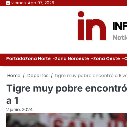
Skip
viernes, Ago 07, 2026
to
content
Portada
Zona Norte
Zona Noroeste
Zona Oeste
C
Home
Deportes
Tigre muy pobre encontró a River
Tigre muy pobre encontró 
a 1
2 junio, 2024