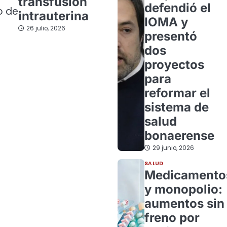
transfusión
defendió el
o de
intrauterina
IOMA y
26 julio, 2026
presentó
dos
proyectos
para
reformar el
sistema de
salud
bonaerense
29 junio, 2026
SALUD
Medicamento
y monopolio:
aumentos sin
freno por