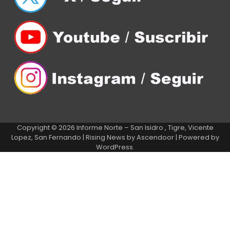
Copyright © 2026
Informe Norte – San Isidro , Tigre, Vicente
Lopez, San Fernando
| Rising News by
Ascendoor
| Powered by
WordPress
.