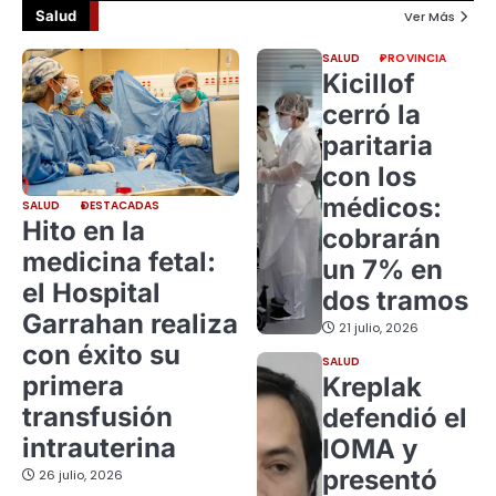
Salud
Ver Más
SALUD
PROVINCIA
Kicillof
cerró la
paritaria
con los
médicos:
SALUD
DESTACADAS
Hito en la
cobrarán
medicina fetal:
un 7% en
el Hospital
dos tramos
Garrahan realiza
21 julio, 2026
con éxito su
SALUD
primera
Kreplak
transfusión
defendió el
intrauterina
IOMA y
presentó
26 julio, 2026