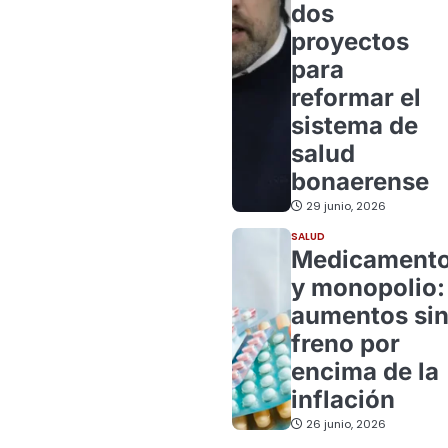
dos
proyectos
para
reformar el
sistema de
salud
bonaerense
29 junio, 2026
SALUD
Medicament
y monopolio:
aumentos si
freno por
encima de la
inflación
26 junio, 2026