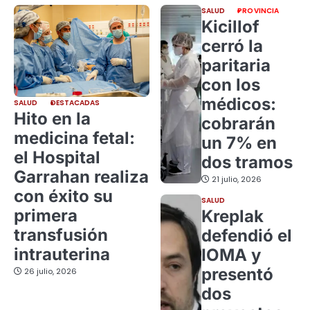
SALUD
PROVINCIA
Kicillof
cerró la
paritaria
con los
médicos:
SALUD
DESTACADAS
Hito en la
cobrarán
medicina fetal:
un 7% en
el Hospital
dos tramos
Garrahan realiza
21 julio, 2026
con éxito su
SALUD
primera
Kreplak
transfusión
defendió el
intrauterina
IOMA y
presentó
26 julio, 2026
dos