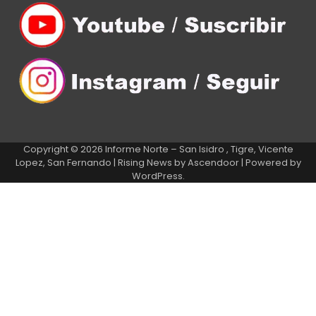
Copyright © 2026
Informe Norte – San Isidro , Tigre, Vicente
Lopez, San Fernando
| Rising News by
Ascendoor
| Powered by
WordPress
.