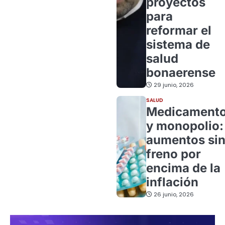
proyectos
para
reformar el
sistema de
salud
bonaerense
29 junio, 2026
SALUD
Medicament
y monopolio:
aumentos si
freno por
encima de la
inflación
26 junio, 2026