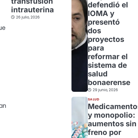
transfusión
defendió el
intrauterina
IOMA y
26 julio, 2026
presentó
ue
dos
proyectos
para
reformar el
sistema de
salud
bonaerense
29 junio, 2026
SALUD
ian
Medicamento
y monopolio:
aumentos sin
freno por