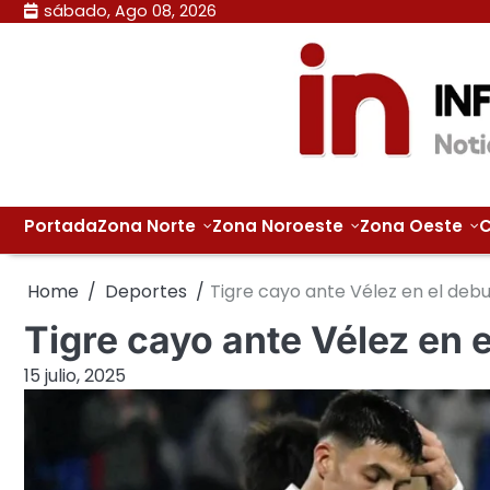
Skip
sábado, Ago 08, 2026
to
content
Portada
Zona Norte
Zona Noroeste
Zona Oeste
C
Home
Deportes
Tigre cayo ante Vélez en el deb
Tigre cayo ante Vélez en 
15 julio, 2025