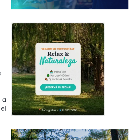
o
ó a
el