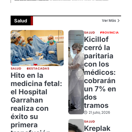
Salud
Ver Más
SALUD
PROVINCIA
Kicillof
cerró la
paritaria
con los
SALUD
DESTACADAS
médicos:
Hito en la
cobrarán
medicina fetal:
un 7% en
el Hospital
dos
Garrahan
tramos
realiza con
21 julio, 2026
éxito su
SALUD
primera
Kreplak