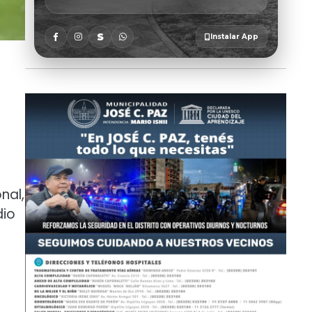
nal,
dio