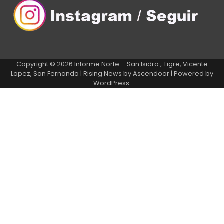
Copyright © 2026
Informe Norte – San Isidro , Tigre, Vicente
Lopez, San Fernando
| Rising News by
Ascendoor
| Powered by
WordPress
.