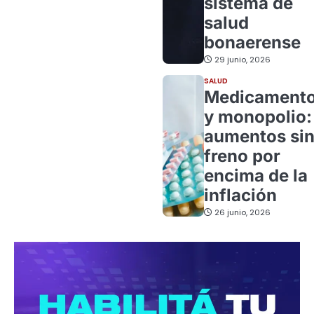
sistema de
salud
bonaerense
29 junio, 2026
SALUD
Medicament
y monopolio:
aumentos si
freno por
encima de la
inflación
26 junio, 2026