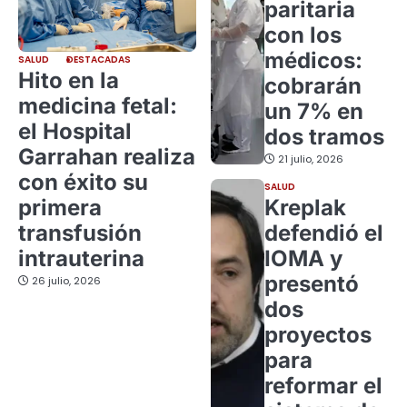
paritaria
con los
médicos:
SALUD
DESTACADAS
Hito en la
cobrarán
medicina fetal:
un 7% en
el Hospital
dos tramos
Garrahan realiza
21 julio, 2026
con éxito su
SALUD
primera
Kreplak
transfusión
defendió el
intrauterina
IOMA y
presentó
26 julio, 2026
dos
proyectos
para
reformar el