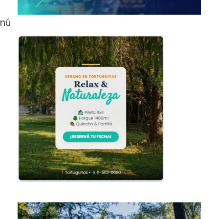
o
enú