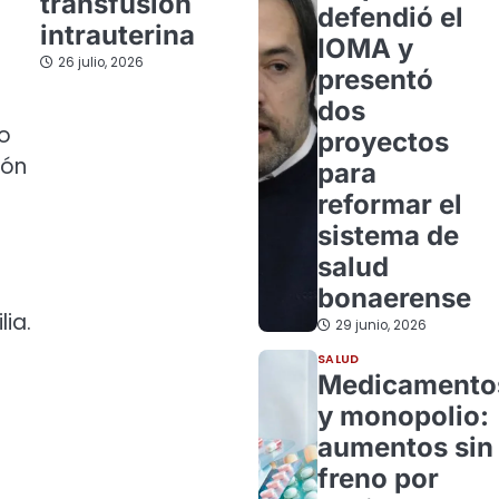
transfusión
defendió el
intrauterina
IOMA y
26 julio, 2026
presentó
dos
do
proyectos
ión
para
reformar el
sistema de
salud
bonaerense
lia.
29 junio, 2026
SALUD
Medicamento
y monopolio:
aumentos sin
freno por