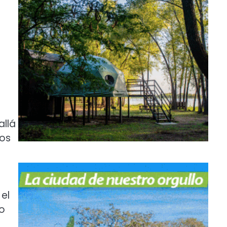
allá
dos
el
o