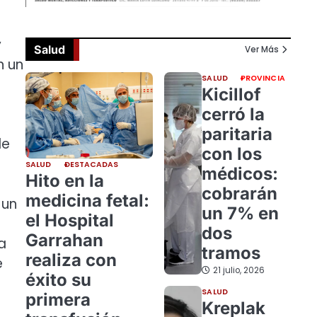
y
Salud
Ver Más
n un
SALUD
PROVINCIA
Kicillof
cerró la
paritaria
de
con los
SALUD
DESTACADAS
médicos:
Hito en la
cobrarán
medicina fetal:
 un
un 7% en
el Hospital
dos
Garrahan
a
tramos
realiza con
e
21 julio, 2026
éxito su
SALUD
primera
Kreplak