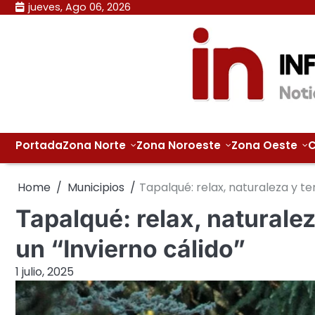
Skip
jueves, Ago 06, 2026
to
content
Portada
Zona Norte
Zona Noroeste
Zona Oeste
C
Home
Municipios
Tapalqué: relax, naturaleza y te
Tapalqué: relax, naturalez
un “Invierno cálido”
1 julio, 2025