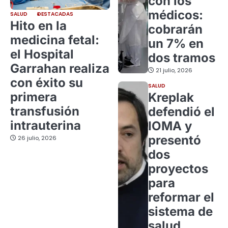
con los
médicos:
SALUD
DESTACADAS
Hito en la
cobrarán
medicina fetal:
un 7% en
el Hospital
dos tramos
Garrahan realiza
21 julio, 2026
con éxito su
SALUD
primera
Kreplak
transfusión
defendió el
intrauterina
IOMA y
presentó
26 julio, 2026
dos
proyectos
para
reformar el
sistema de
salud