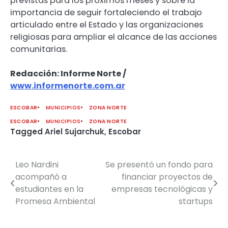
previstas para los próximos meses y sobre la
importancia de seguir fortaleciendo el trabajo
articulado entre el Estado y las organizaciones
religiosas para ampliar el alcance de las acciones
comunitarias.
Redacción: Informe Norte /
www.informenorte.com.ar
ESCOBAR
MUNICIPIOS
ZONA NORTE
ESCOBAR
MUNICIPIOS
ZONA NORTE
Tagged
Ariel Sujarchuk
,
Escobar
Leo Nardini
Se presentó un fondo para
Navegación
acompañó a
financiar proyectos de
de
estudiantes en la
empresas tecnológicas y
Promesa Ambiental
startups
entradas