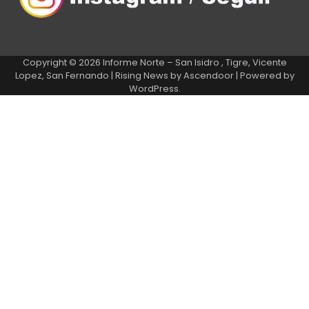
Copyright © 2026
Informe Norte – San Isidro , Tigre, Vicente
Lopez, San Fernando
| Rising News by
Ascendoor
| Powered by
WordPress
.