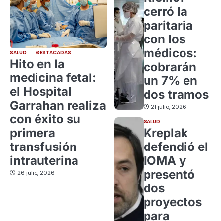
cerró la
paritaria
con los
médicos:
SALUD
DESTACADAS
Hito en la
cobrarán
medicina fetal:
un 7% en
el Hospital
dos tramos
Garrahan realiza
21 julio, 2026
con éxito su
SALUD
primera
Kreplak
transfusión
defendió el
intrauterina
IOMA y
presentó
26 julio, 2026
dos
proyectos
para