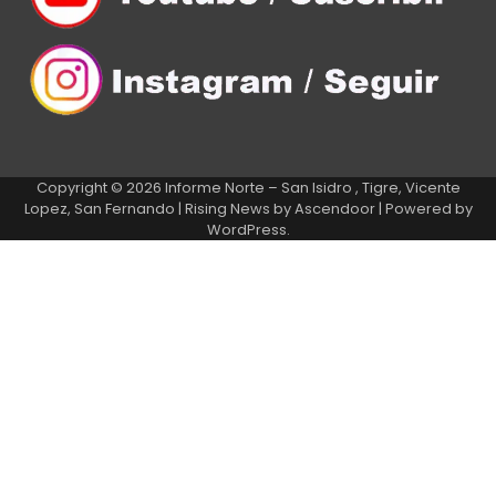
Copyright © 2026
Informe Norte – San Isidro , Tigre, Vicente
Lopez, San Fernando
| Rising News by
Ascendoor
| Powered by
WordPress
.