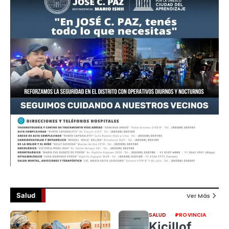
Salud
Ver Más
SALUD
PROVINCIA
Kicillof