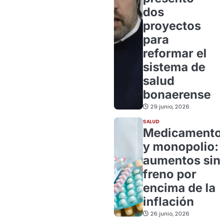
dos
proyectos
para
reformar el
sistema de
salud
bonaerense
29 junio, 2026
SALUD
Medicament
y monopolio:
aumentos si
freno por
encima de la
inflación
26 junio, 2026