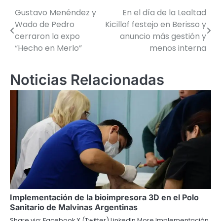
Gustavo Menéndez y
En el día de la Lealtad
Navegación
Wado de Pedro
Kicillof festejo en Berisso y
de
cerraron la expo
anuncio más gestión y
“Hecho en Merlo”
menos interna
entradas
Noticias Relacionadas
Implementación de la bioimpresora 3D en el Polo
Sanitario de Malvinas Argentinas
Share via: Facebook X (Twitter) LinkedIn More Implementación