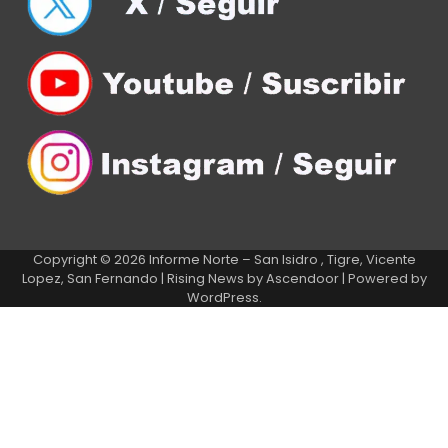
Copyright © 2026
Informe Norte – San Isidro , Tigre, Vicente
Lopez, San Fernando
| Rising News by
Ascendoor
| Powered by
WordPress
.