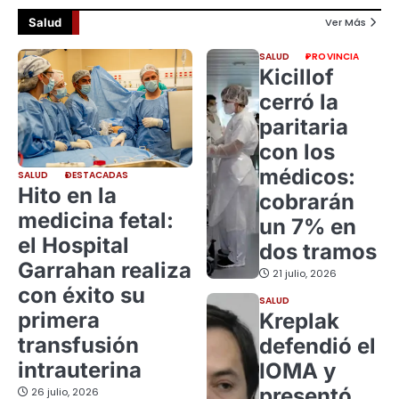
Salud
Ver Más
SALUD
PROVINCIA
Kicillof
cerró la
paritaria
con los
médicos:
SALUD
DESTACADAS
Hito en la
cobrarán
medicina fetal:
un 7% en
el Hospital
dos tramos
Garrahan realiza
21 julio, 2026
con éxito su
SALUD
primera
Kreplak
transfusión
defendió el
intrauterina
IOMA y
presentó
26 julio, 2026