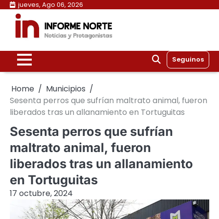
Skip
jueves, Ago 06, 2026
to
content
Seguinos
Home
Municipios
Sesenta perros que sufrían maltrato animal, fueron
liberados tras un allanamiento en Tortuguitas
Sesenta perros que sufrían
maltrato animal, fueron
liberados tras un allanamiento
en Tortuguitas
17 octubre, 2024