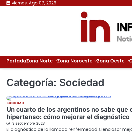
Skip
viernes, Ago 07, 2026
to
content
Portada
Zona Norte
Zona Noroeste
Zona Oeste
C
Categoría:
Sociedad
SOCIEDAD
Un cuarto de los argentinos no sabe que 
hipertenso: cómo mejorar el diagnóstico
13 septiembre, 2023
El diagnóstico de la llamada “enfermedad silenciosa” mej