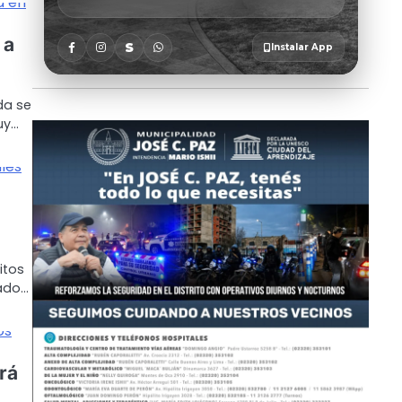
 a
da se
uy…
itos
iado…
rá