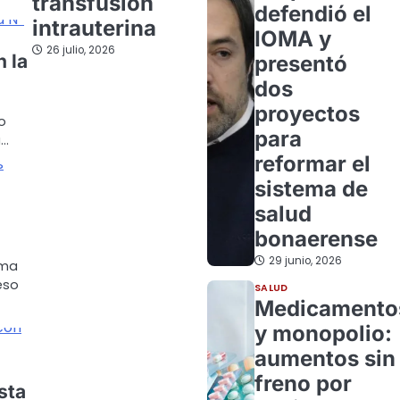
transfusión
defendió el
intrauterina
IOMA y
26 julio, 2026
n la
presentó
s
dos
proyectos
io
para
a…
reformar el
sistema de
salud
bonaerense
29 junio, 2026
ama
eso
SALUD
Medicamento
y monopolio:
aumentos sin
freno por
sta