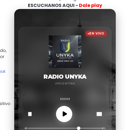
ESCUCHANOS AQUI -
Dale play
do,
por
itivo