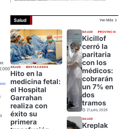
Salud
Ver Más
SALUD
PROVINCIA
Kicillof
cerró la
paritaria
con los
as
SALUD
DESTACADAS
2.000
médicos:
Hito en la
cobrarán
medicina fetal:
un 7% en
el Hospital
dos
a
Garrahan
tramos
realiza con
21 julio, 2026
éxito su
a
SALUD
primera
Kreplak