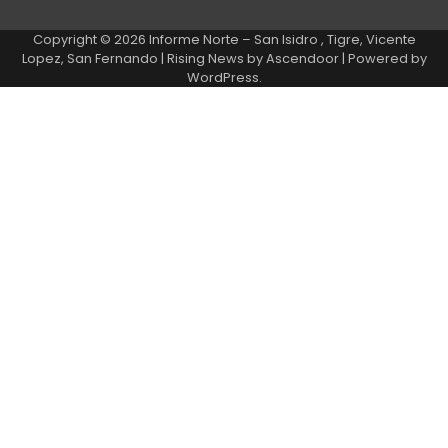
Copyright © 2026
Informe Norte – San Isidro , Tigre, Vicente
Lopez, San Fernando
| Rising News by
Ascendoor
| Powered by
WordPress
.