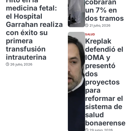
cobrarán
medicina fetal:
un 7% en
el Hospital
dos tramos
Garrahan realiza
21 julio, 2026
con éxito su
SALUD
primera
Kreplak
transfusión
defendió el
intrauterina
IOMA y
presentó
26 julio, 2026
dos
proyectos
para
reformar el
sistema de
salud
bonaerense
29 junio, 2026