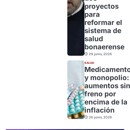
proyectos
para
reformar el
sistema de
salud
bonaerense
29 junio, 2026
SALUD
Medicament
y monopolio:
aumentos si
freno por
encima de la
inflación
26 junio, 2026