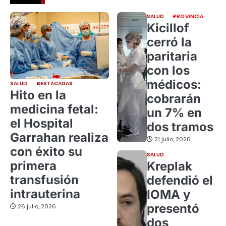
SALUD
PROVINCIA
Kicillof
cerró la
paritaria
con los
médicos:
SALUD
DESTACADAS
Hito en la
cobrarán
medicina fetal:
un 7% en
el Hospital
dos tramos
Garrahan realiza
21 julio, 2026
con éxito su
SALUD
primera
Kreplak
transfusión
defendió el
intrauterina
IOMA y
presentó
26 julio, 2026
dos