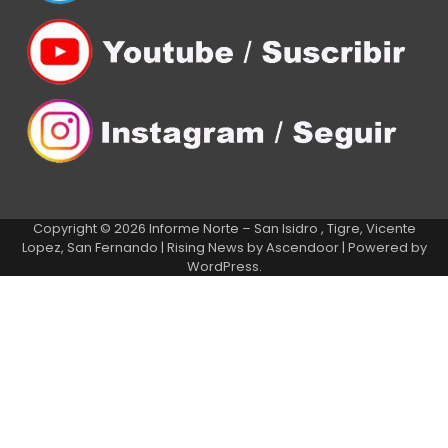
Copyright © 2026
Informe Norte – San Isidro , Tigre, Vicente
Lopez, San Fernando
| Rising News by
Ascendoor
| Powered by
WordPress
.