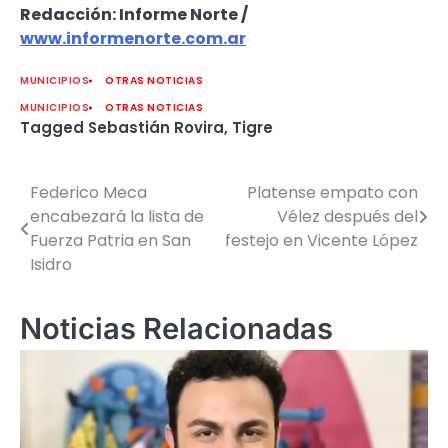
Redacción: Informe Norte /
www.informenorte.com.ar
MUNICIPIOS
OTRAS NOTICIAS
MUNICIPIOS
OTRAS NOTICIAS
Tagged
Sebastián Rovira
,
Tigre
Federico Meca
Platense empato con
Navegación
encabezará la lista de
Vélez después del
de
Fuerza Patria en San
festejo en Vicente López
Isidro
entradas
Noticias Relacionadas