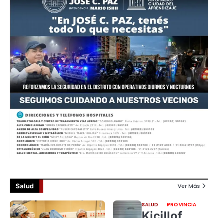
Salud
Ver Más
SALUD
PROVINCIA
Kicillof