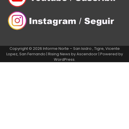
Copyright © 2026
Informe Norte – San Isidro , Tigre, Vicente
Lopez, San Fernando
| Rising News by
Ascendoor
| Powered by
WordPress
.