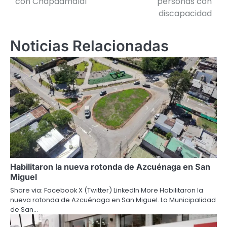
con Chapadmalal
personas con
entradas
discapacidad
Noticias Relacionadas
Habilitaron la nueva rotonda de Azcuénaga en San
Miguel
Share via: Facebook X (Twitter) LinkedIn More Habilitaron la
nueva rotonda de Azcuénaga en San Miguel. La Municipalidad
de San…