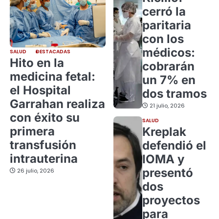
cerró la
paritaria
con los
médicos:
SALUD
DESTACADAS
Hito en la
cobrarán
medicina fetal:
un 7% en
el Hospital
dos tramos
Garrahan realiza
21 julio, 2026
con éxito su
SALUD
primera
Kreplak
transfusión
defendió el
intrauterina
IOMA y
presentó
26 julio, 2026
dos
proyectos
para