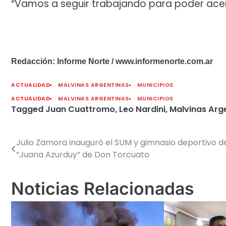
“Vamos a seguir trabajando para poder acercar
Redacción: Informe Norte / www.informenorte.com.ar
ACTUALIDAD
MALVINAS ARGENTINAS
MUNICIPIOS
ACTUALIDAD
MALVINAS ARGENTINAS
MUNICIPIOS
Tagged
Juan Cuattromo
,
Leo Nardini
,
Malvinas Arg
Julio Zamora inauguró el SUM y gimnasio deportivo de 
Navegación
“Juana Azurduy” de Don Torcuato
de
entradas
Noticias Relacionadas