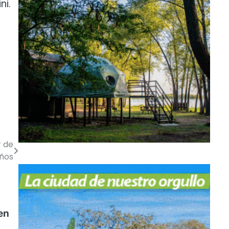
ni.
r de
años
en