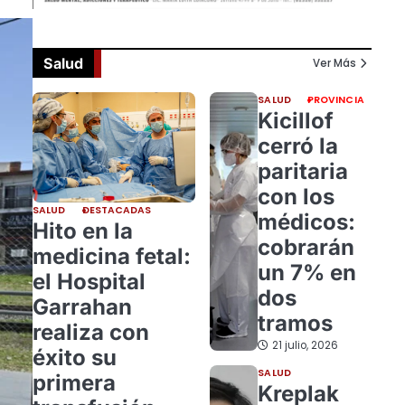
Salud
Ver Más
SALUD
PROVINCIA
Kicillof
cerró la
paritaria
con los
SALUD
DESTACADAS
médicos:
Hito en la
cobrarán
medicina fetal:
un 7% en
el Hospital
dos
Garrahan
tramos
realiza con
21 julio, 2026
éxito su
SALUD
primera
Kreplak