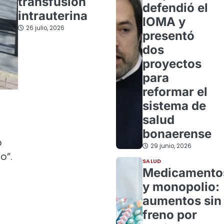
transfusión
defendió el
intrauterina
IOMA y
26 julio, 2026
presentó
dos
proyectos
para
reformar el
sistema de
salud
bonaerense
o
29 junio, 2026
o”.
SALUD
Medicamento
y monopolio:
aumentos sin
freno por