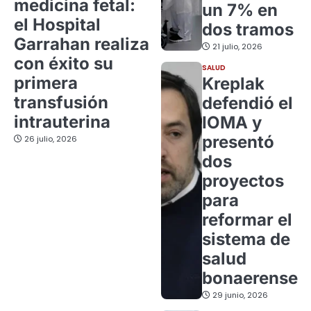
medicina fetal:
un 7% en
el Hospital
dos tramos
Garrahan realiza
21 julio, 2026
con éxito su
SALUD
primera
Kreplak
transfusión
defendió el
intrauterina
IOMA y
presentó
26 julio, 2026
dos
proyectos
para
reformar el
sistema de
salud
bonaerense
29 junio, 2026