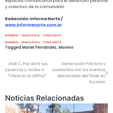
espacios comunitarios para el desarrollo personal
y colectivo de la comunidad.
Redacción: Informe Norte /
www.informenorte.com.ar
MORENO
MUNICIPIOS
ZONA OESTE
MORENO
MUNICIPIOS
ZONA OESTE
Tagged
Mariel Fernández
,
Moreno
José C. Paz abre sus
Generación Folclore y
Navegación
puertas y recibe a
JuveActiva son los eventos
de
“China en la UNPAZ”
destacados del Finde en
Escobar
entradas
Noticias Relacionadas