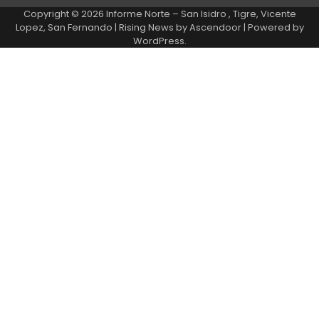
Copyright © 2026
Informe Norte – San Isidro , Tigre, Vicente
Lopez, San Fernando
| Rising News by
Ascendoor
| Powered by
WordPress
.