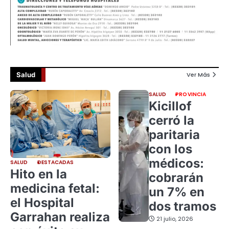
Salud
Ver Más
SALUD
PROVINCIA
Kicillof
cerró la
paritaria
con los
médicos:
SALUD
DESTACADAS
Hito en la
cobrarán
medicina fetal:
un 7% en
el Hospital
dos tramos
Garrahan realiza
21 julio, 2026