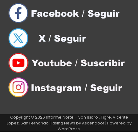
Copyright © 2026
Informe Norte – San Isidro , Tigre, Vicente
Lopez, San Fernando
| Rising News by
Ascendoor
| Powered by
WordPress
.