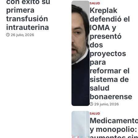
con éxito su
SALUD
primera
Kreplak
transfusión
defendió el
intrauterina
IOMA y
presentó
26 julio, 2026
dos
proyectos
para
reformar el
sistema de
salud
bonaerense
29 junio, 2026
SALUD
Medicament
y monopolio:
aumentos si