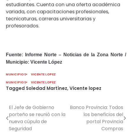
estudiantes. Cuenta con una oferta académica
variada, con capacitaciones profesionales,
tecnicaturas, carreras universitarias y
profesorados.
Fuente: Informe Norte – Noticias de la Zona Norte /
Municipio: Vicente López
MUNICIPIOS
VICENTE LOPEZ
MUNICIPIOS
VICENTE LOPEZ
Tagged
Soledad Martínez
,
Vicente lopez
El Jefe de Gobierno
Banco Provincia: Todos
Navegación
porteño se reunió con la
los beneficios del
de
nueva cúpula de
portal Provincia
Seguridad
Compras
entradas