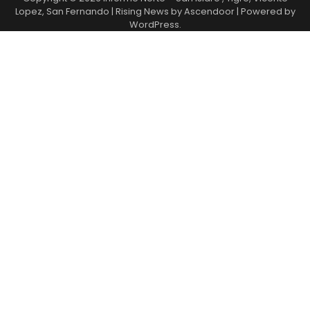
Lopez, San Fernando
| Rising News by
Ascendoor
| Powered by
WordPress
.