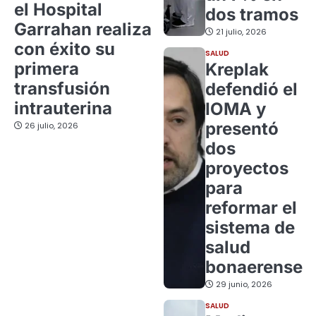
el Hospital
dos tramos
Garrahan realiza
21 julio, 2026
con éxito su
SALUD
primera
Kreplak
transfusión
defendió el
intrauterina
IOMA y
presentó
26 julio, 2026
dos
proyectos
para
reformar el
sistema de
salud
bonaerense
29 junio, 2026
SALUD