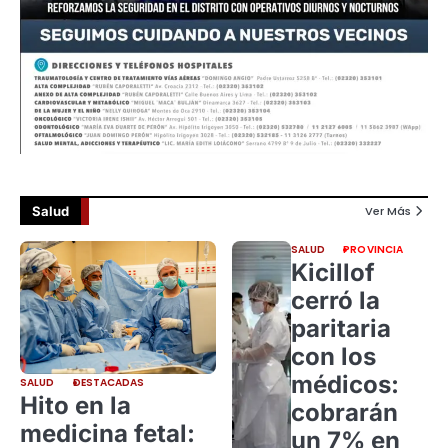
Salud
Ver Más
SALUD
PROVINCIA
Kicillof
cerró la
paritaria
con los
médicos:
SALUD
DESTACADAS
Hito en la
cobrarán
medicina fetal:
un 7% en