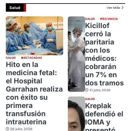
Salud
Ver Más
SALUD
PROVINCIA
Kicillof
cerró la
paritaria
con los
médicos:
SALUD
DESTACADAS
Hito en la
cobrarán
medicina fetal:
un 7% en
el Hospital
dos tramos
Garrahan realiza
21 julio, 2026
con éxito su
SALUD
primera
Kreplak
transfusión
defendió el
intrauterina
IOMA y
presentó
26 julio, 2026