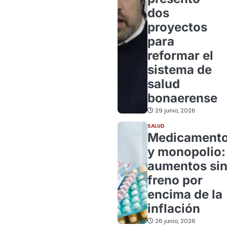
dos
proyectos
para
reformar el
sistema de
salud
bonaerense
29 junio, 2026
SALUD
Medicament
y monopolio:
aumentos si
freno por
encima de la
inflación
26 junio, 2026