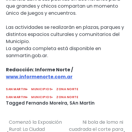
que grandes y chicos compartan un momento
único de juegos y encuentros.
Las actividades se realizarán en plazas, parques y
distintos espacios culturales y comunitarios del
Municipio.
La agenda completa está disponible en
sanmartin.gob.ar.
Redacción: Informe Norte /
www.informenorte.com.ar
SAN MARTIN
MUNICIPIOS
ZONA NORTE
SAN MARTIN
MUNICIPIOS
ZONA NORTE
Tagged
Fernando Moreira
,
SAn Martin
Comenzó la Exposición
Ni bola de lomo ni
Navegación
Rural: La Ciudad
cuadrada el corte para