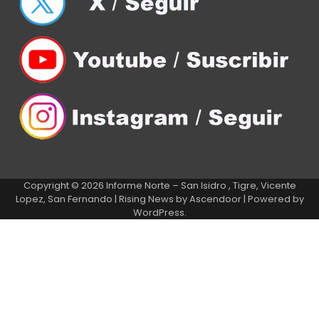
Copyright © 2026
Informe Norte – San Isidro , Tigre, Vicente
Lopez, San Fernando
| Rising News by
Ascendoor
| Powered by
WordPress
.