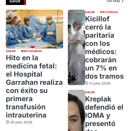
Salud
Ver Más
SALUD
PROVINCIA
Kicillof
cerró la
paritaria
con los
médicos:
SALUD
DESTACADAS
Hito en la
cobrarán
medicina fetal:
un 7% en
el Hospital
dos tramos
Garrahan realiza
21 julio, 2026
con éxito su
SALUD
primera
Kreplak
transfusión
defendió el
intrauterina
IOMA y
presentó
26 julio, 2026