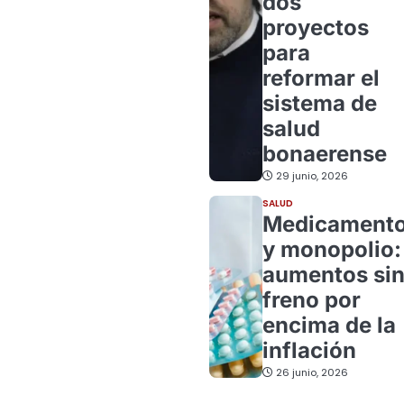
dos
proyectos
para
reformar el
sistema de
salud
bonaerense
29 junio, 2026
SALUD
Medicament
y monopolio:
aumentos si
freno por
encima de la
inflación
26 junio, 2026