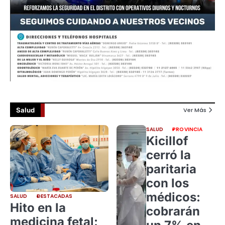
Salud
Ver Más
SALUD
PROVINCIA
Kicillof
cerró la
paritaria
con los
médicos:
SALUD
DESTACADAS
Hito en la
cobrarán
medicina fetal: