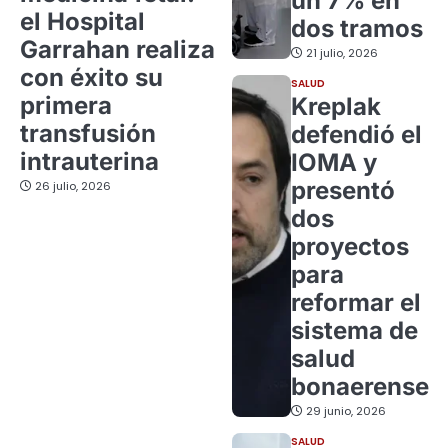
un 7% en
el Hospital
dos tramos
Garrahan realiza
21 julio, 2026
con éxito su
SALUD
primera
Kreplak
transfusión
defendió el
intrauterina
IOMA y
presentó
26 julio, 2026
dos
proyectos
para
reformar el
sistema de
salud
bonaerense
29 junio, 2026
SALUD