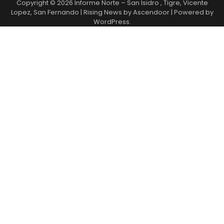
Copyright © 2026
Informe Norte – San Isidro , Tigre, Vicente
Lopez, San Fernando
| Rising News by
Ascendoor
| Powered by
WordPress
.