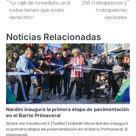
“Lo rajé de inmediato, acá
250 trabajadoras y
entradas
todos tienen que andar
trabajadores
derechito”
vecinales
Noticias Relacionadas
Nardini inauguró la primera etapa de pavimentación
en el Barrio Primaveral
Share via: Facebook X (Twitter) LinkedIn More Nardini inauguró
la primera etapa de pavimentación en el Barrio Primaveral. El
intendente…