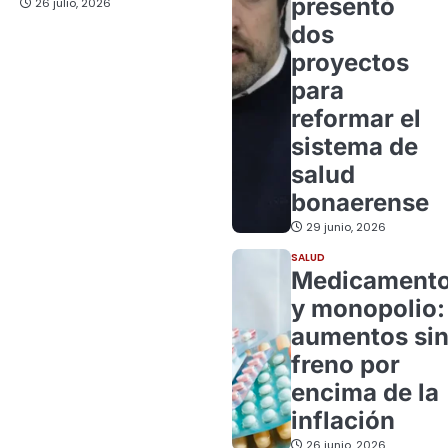
presentó
26 julio, 2026
dos
proyectos
para
reformar el
sistema de
salud
bonaerense
29 junio, 2026
SALUD
Medicament
y monopolio:
aumentos si
freno por
encima de la
inflación
26 junio, 2026