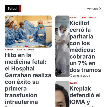
Salud
Ver Más
SALUD
PROVINCIA
Kicillof
cerró la
paritaria
con los
médicos:
SALUD
DESTACADAS
Hito en la
cobrarán
medicina fetal:
un 7% en
el Hospital
dos tramos
Garrahan realiza
21 julio, 2026
con éxito su
SALUD
primera
Kreplak
transfusión
defendió el
intrauterina
IOMA y