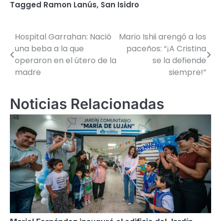
Tagged
Ramon Lanús
,
San Isidro
Hospital Garrahan: Nació
Mario Ishii arengó a los
Navegación
una beba a la que
paceños: “¡A Cristina
de
operaron en el útero de la
se la defiende
madre
siempre!”
entradas
Noticias Relacionadas