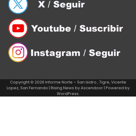
Copyright © 2026
Informe Norte – San Isidro , Tigre, Vicente
Lopez, San Fernando
| Rising News by
Ascendoor
| Powered by
WordPress
.