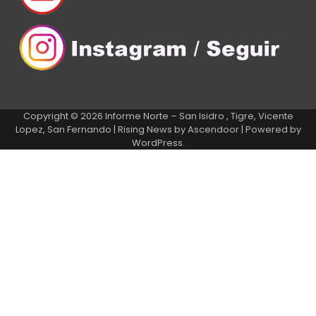
Copyright © 2026
Informe Norte – San Isidro , Tigre, Vicente
Lopez, San Fernando
| Rising News by
Ascendoor
| Powered by
WordPress
.