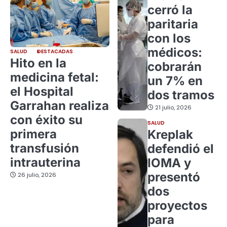
cerró la
paritaria
con los
médicos:
SALUD
DESTACADAS
Hito en la
cobrarán
medicina fetal:
un 7% en
el Hospital
dos tramos
Garrahan realiza
21 julio, 2026
con éxito su
SALUD
primera
Kreplak
transfusión
defendió el
intrauterina
IOMA y
presentó
26 julio, 2026
dos
proyectos
para