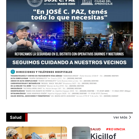
Salud
Ver Más
SALUD
PROVINCIA
Kicillof