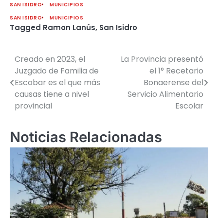
SAN ISIDRO
MUNICIPIOS
SAN ISIDRO
MUNICIPIOS
Tagged
Ramon Lanús
,
San Isidro
Creado en 2023, el
La Provincia presentó
Navegación
Juzgado de Familia de
el 1° Recetario
de
Escobar es el que más
Bonaerense del
causas tiene a nivel
Servicio Alimentario
entradas
provincial
Escolar
Noticias Relacionadas