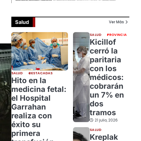
u
Salud
Ver Más
SALUD
PROVINCIA
Kicillof
cerró la
paritaria
con los
SALUD
DESTACADAS
médicos:
Hito en la
cobrarán
medicina fetal:
un 7% en
el Hospital
dos
Garrahan
tramos
realiza con
21 julio, 2026
éxito su
SALUD
primera
Kreplak