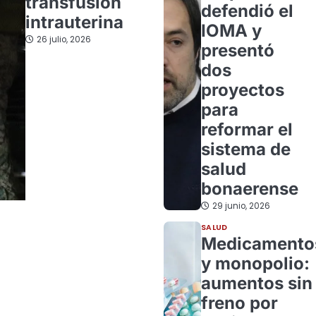
transfusión
defendió el
intrauterina
IOMA y
26 julio, 2026
presentó
dos
proyectos
para
reformar el
sistema de
salud
bonaerense
29 junio, 2026
SALUD
Medicamento
y monopolio:
aumentos sin
freno por