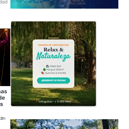
dad
nas
de
os
dIn