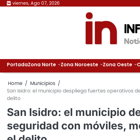
Skip
viernes, Ago 07, 2026
to
content
Portada
Zona Norte
Zona Noroeste
Zona Oeste
C
Home
Municipios
San Isidro: el municipio despliega fuertes operativos 
delito
San Isidro: el municipio d
seguridad con móviles, m
el delito