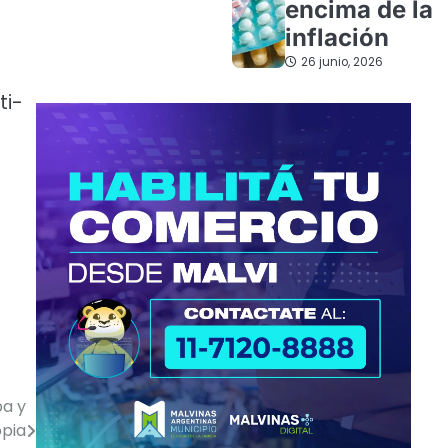
encima de la
inflación
26 junio, 2026
ti-
pa y
opia