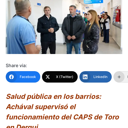
Share via:
Facebook
X (Twitter)
LinkedIn
Salud pública en los barrios:
Achával supervisó el
funcionamiento del CAPS de Toro
en Derqui