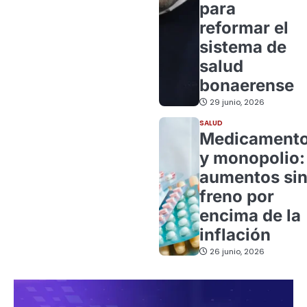
para
reformar el
sistema de
salud
bonaerense
29 junio, 2026
SALUD
Medicament
y monopolio:
aumentos si
freno por
encima de la
inflación
26 junio, 2026