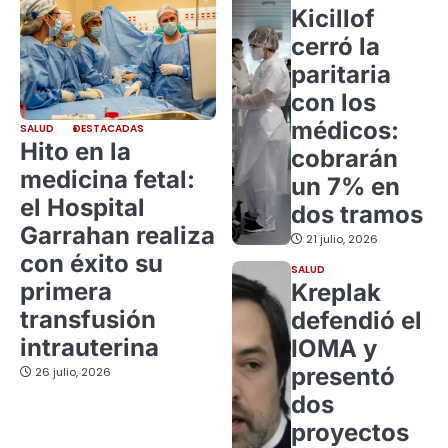
Kicillof
cerró la
paritaria
con los
médicos:
SALUD
DESTACADAS
Hito en la
cobrarán
medicina fetal:
un 7% en
el Hospital
dos tramos
Garrahan realiza
21 julio, 2026
con éxito su
SALUD
primera
Kreplak
transfusión
defendió el
intrauterina
IOMA y
presentó
26 julio, 2026
dos
proyectos