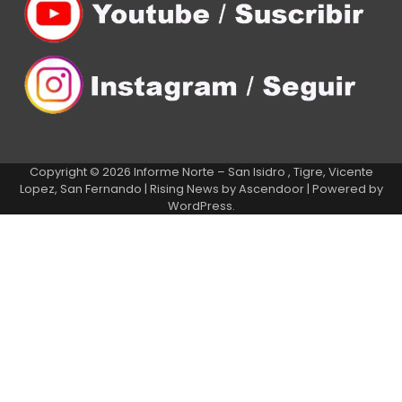
Copyright © 2026
Informe Norte – San Isidro , Tigre, Vicente
Lopez, San Fernando
| Rising News by
Ascendoor
| Powered by
WordPress
.