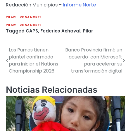
Redacción Municipios –
Informe Norte
PILAR
ZONA NORTE
PILAR
ZONA NORTE
Tagged
CAPS
,
Federico Achaval
,
Pilar
Los Pumas tienen
Banco Provincia firmó un
Navegación
plantel confirmado
acuerdo con Microsoft
de
para iniciar el Nations
para acelerar su
Championship 2026
transformación digital
entradas
Noticias Relacionadas