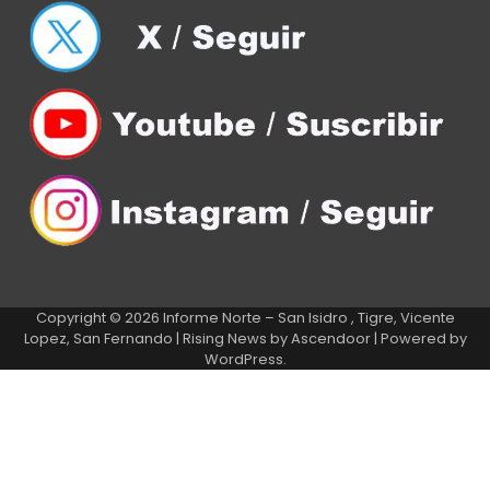
Copyright © 2026
Informe Norte – San Isidro , Tigre, Vicente
Lopez, San Fernando
| Rising News by
Ascendoor
| Powered by
WordPress
.