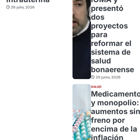
presentó
26 julio, 2026
dos
proyectos
para
reformar el
sistema de
salud
bonaerense
29 junio, 2026
SALUD
Medicament
y monopolio:
aumentos si
freno por
encima de la
inflación