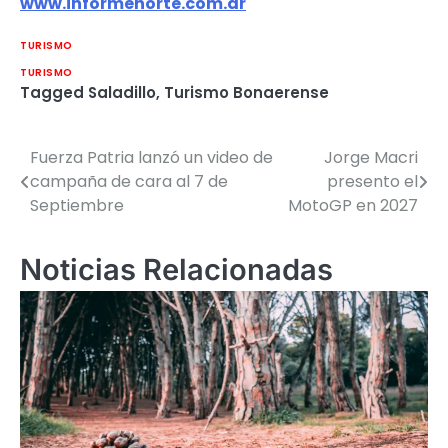
www.informenorte.com.ar
TURISMO
TURISMO
Tagged
Saladillo
,
Turismo Bonaerense
Fuerza Patria lanzó un video de
Jorge Macri
Navegación
campaña de cara al 7 de
presento el
de
Septiembre
MotoGP en 2027
entradas
Noticias Relacionadas