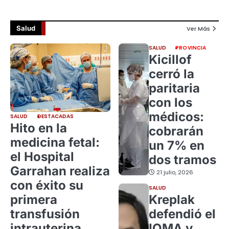
Salud
Ver Más
SALUD
PROVINCIA
Kicillof
cerró la
paritaria
con los
médicos:
SALUD
DESTACADAS
Hito en la
cobrarán
medicina fetal:
un 7% en
el Hospital
dos tramos
Garrahan realiza
21 julio, 2026
con éxito su
SALUD
primera
Kreplak
transfusión
defendió el
intrauterina
IOMA y