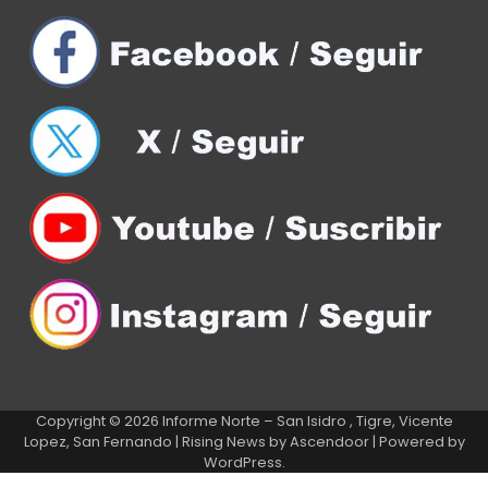
Copyright © 2026
Informe Norte – San Isidro , Tigre, Vicente
Lopez, San Fernando
| Rising News by
Ascendoor
| Powered by
WordPress
.