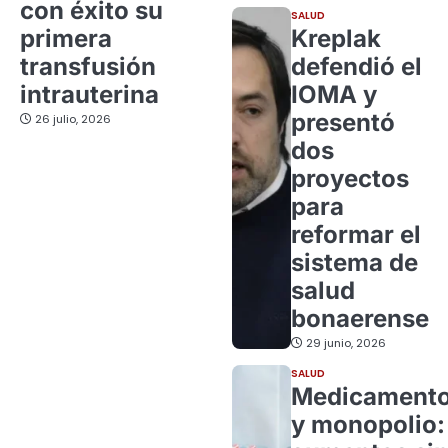
con éxito su
SALUD
primera
Kreplak
transfusión
defendió el
intrauterina
IOMA y
presentó
26 julio, 2026
dos
proyectos
para
reformar el
sistema de
salud
bonaerense
29 junio, 2026
SALUD
Medicament
y monopolio: