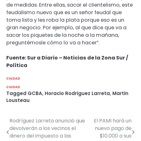
de medidas. Entre ellas, sacar el clientelismo, este
feudalismo nuevo que es un señor feudal que
toma lista y les roba la plata porque eso es un
gran negocio. Por ejemplo, al que dice que va a
sacar los piquetes de la noche a la mañana,
preguntémosle cómo lo va a hacer”.
Fuente: Sur a Diario – Noticias de la Zona Sur /
Política
CIUDAD
CIUDAD
Tagged
GCBA
,
Horacio Rodriguez Larreta
,
Martin
Lousteau
Rodríguez Larreta anunció que
El PAMI hará un
Navegación
devolverán a los vecinos el
nuevo pago de
de
dinero del impuesto a las
$10.000 a sus