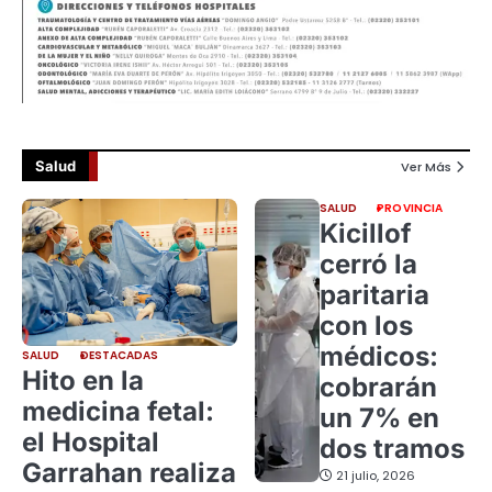
Salud
Ver Más
SALUD
PROVINCIA
Kicillof
cerró la
paritaria
con los
médicos:
SALUD
DESTACADAS
Hito en la
cobrarán
medicina fetal:
un 7% en
el Hospital
dos tramos
Garrahan realiza
21 julio, 2026