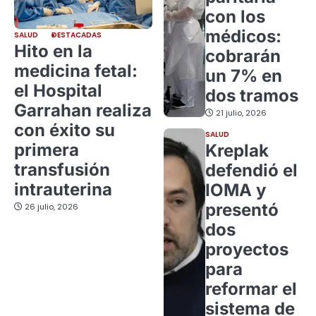
con los
médicos:
SALUD
DESTACADAS
Hito en la
cobrarán
medicina fetal:
un 7% en
el Hospital
dos tramos
Garrahan realiza
21 julio, 2026
con éxito su
SALUD
primera
Kreplak
transfusión
defendió el
intrauterina
IOMA y
presentó
26 julio, 2026
dos
proyectos
para
reformar el
sistema de