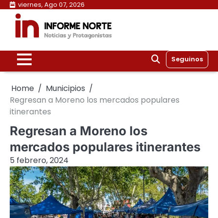
Skip
viernes, Ago 07, 2026
to
content
Seguinos
Home
Municipios
Regresan a Moreno los mercados populares
itinerantes
Regresan a Moreno los
mercados populares itinerantes
5 febrero, 2024