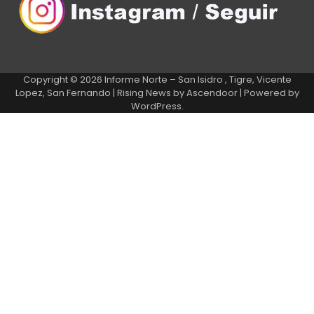
Copyright © 2026
Informe Norte – San Isidro , Tigre, Vicente
Lopez, San Fernando
| Rising News by
Ascendoor
| Powered by
WordPress
.