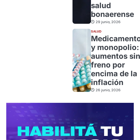
salud
bonaerense
29 junio, 2026
SALUD
Medicament
y monopolio:
aumentos si
freno por
encima de la
inflación
26 junio, 2026