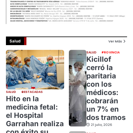
Salud
Ver Más
SALUD
PROVINCIA
Kicillof
cerró la
paritaria
con los
médicos:
SALUD
DESTACADAS
Hito en la
cobrarán
medicina fetal:
un 7% en
el Hospital
dos tramos
Garrahan realiza
21 julio, 2026
con éxito su