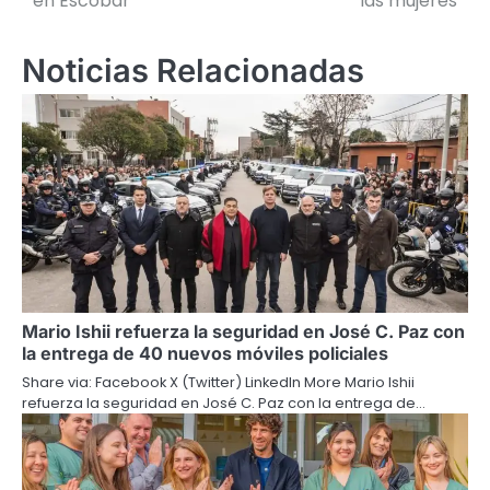
en Escobar
las mujeres
entradas
Noticias Relacionadas
Mario Ishii refuerza la seguridad en José C. Paz con
la entrega de 40 nuevos móviles policiales
Share via: Facebook X (Twitter) LinkedIn More Mario Ishii
refuerza la seguridad en José C. Paz con la entrega de…