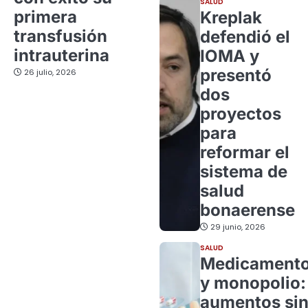
SALUD
primera
Kreplak
transfusión
defendió el
intrauterina
IOMA y
presentó
26 julio, 2026
dos
proyectos
para
reformar el
sistema de
salud
bonaerense
29 junio, 2026
SALUD
Medicament
y monopolio:
aumentos si