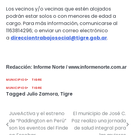
Los vecinos y/o vecinas que estén alojados
podrán estar solos o con menores de edad a
cargo. Para más información, comunicarse al
1163814296; o enviar un correo electrónico
a
direcciontrabajosocial@
tigre.gob.ar
.
Redacción: Informe Norte / www.informenorte.com.ar
MUNICIPIOS
TIGRE
MUNICIPIOS
TIGRE
Tagged
Julio Zamora
,
Tigre
JuveActiva y el estreno
El municipio de José C.
Navegación
de “Paddington en Perú”
Paz realizo una jornada
de
son los eventos del Finde
de salud integral para