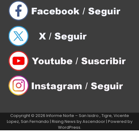
Copyright © 2026
Informe Norte – San Isidro , Tigre, Vicente
Lopez, San Fernando
| Rising News by
Ascendoor
| Powered by
WordPress
.