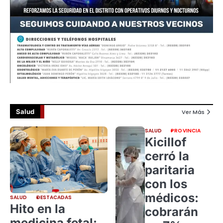
Salud
Ver Más
SALUD
PROVINCIA
Kicillof
cerró la
paritaria
con los
médicos:
SALUD
DESTACADAS
Hito en la
cobrarán
medicina fetal: