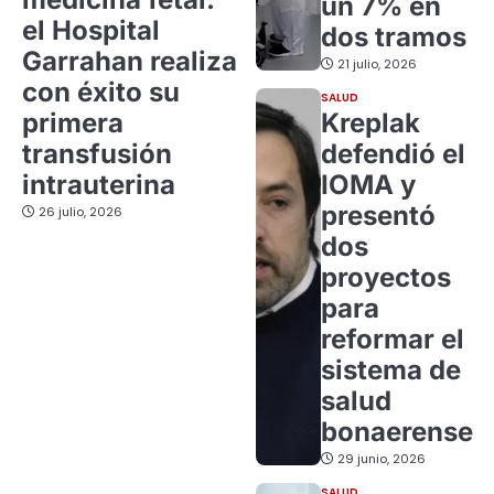
un 7% en
el Hospital
dos tramos
Garrahan realiza
21 julio, 2026
con éxito su
SALUD
primera
Kreplak
transfusión
defendió el
intrauterina
IOMA y
presentó
26 julio, 2026
dos
proyectos
para
reformar el
sistema de
salud
bonaerense
29 junio, 2026
SALUD