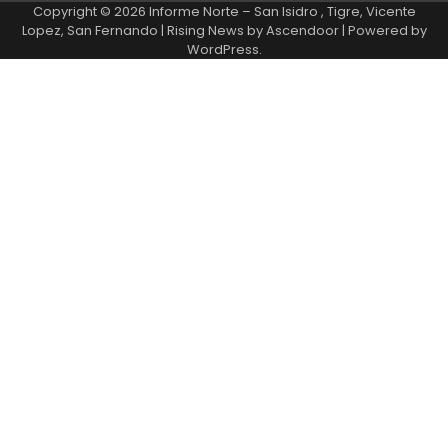
Copyright © 2026
Informe Norte – San Isidro , Tigre, Vicente
Lopez, San Fernando
| Rising News by
Ascendoor
| Powered by
WordPress
.