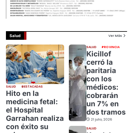
Salud
Ver Más
SALUD
PROVINCIA
Kicillof
cerró la
paritaria
con los
médicos:
SALUD
DESTACADAS
Hito en la
cobrarán
medicina fetal:
un 7% en
el Hospital
dos tramos
Garrahan realiza
21 julio, 2026
con éxito su
SALUD