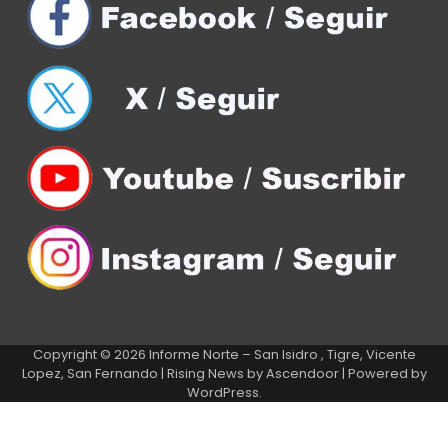
Copyright © 2026
Informe Norte – San Isidro , Tigre, Vicente
Lopez, San Fernando
| Rising News by
Ascendoor
| Powered by
WordPress
.