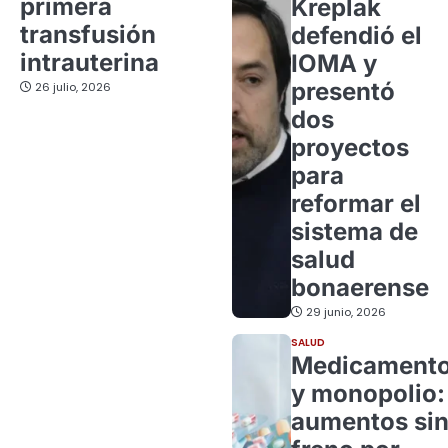
primera
Kreplak
transfusión
defendió el
intrauterina
IOMA y
presentó
26 julio, 2026
dos
proyectos
para
reformar el
sistema de
salud
bonaerense
29 junio, 2026
SALUD
Medicament
y monopolio:
aumentos si