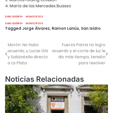
4. María de las Mercedes Buasso
SAN ISIDRO
MUNICIPIOS
SAN ISIDRO
MUNICIPIOS
Tagged
Jorge Álvarez
,
Ramon Lanús
,
San Isidro
Morón: No hubo
Fuerza Patria no logro
Navegación
acuerdo, y Lucas Ghi
acuerdo y el corte de luz le
de
y Sabbatella directo
dio más tiempo, tensión
a La Plata
para resolver
entradas
Noticias Relacionadas