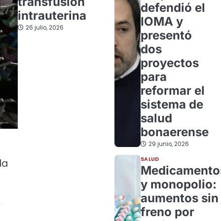
transfusión
defendió el
intrauterina
IOMA y
26 julio, 2026
presentó
dos
proyectos
para
reformar el
sistema de
salud
bonaerense
29 junio, 2026
SALUD
la
Medicamento
y monopolio:
aumentos sin
y
freno por