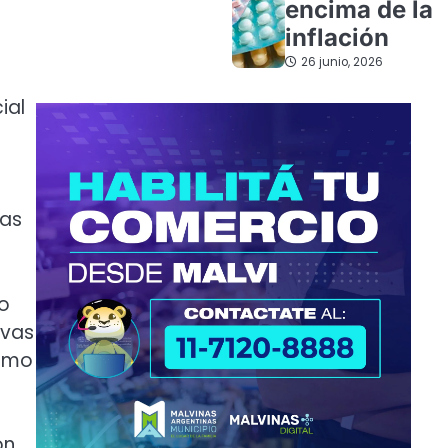
encima de la
inflación
26 junio, 2026
ial
tas
eo
evas
romo
ón