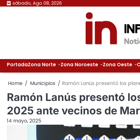
Skip
sábado, Ago 08, 2026
to
content
Portada
Zona Norte
Zona Noroeste
Zona Oeste
C
Home
Municipios
Ramón Lanús presentó los plan
Ramón Lanús presentó los
2025 ante vecinos de Mar
14 mayo, 2025