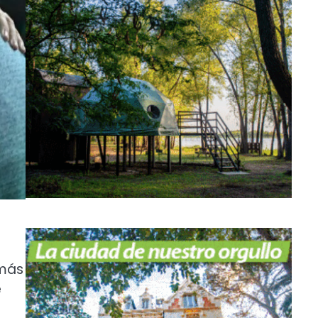
emás
e