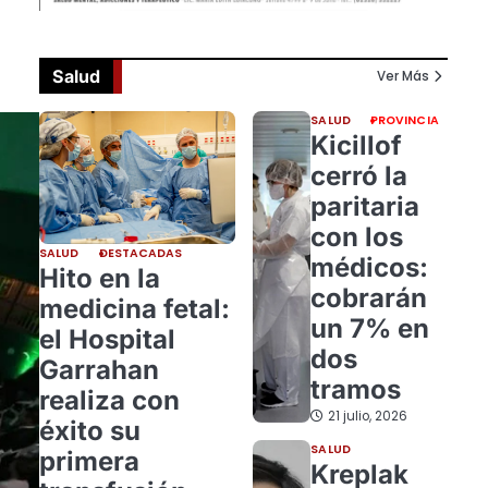
Salud
Ver Más
SALUD
PROVINCIA
Kicillof
cerró la
paritaria
con los
SALUD
DESTACADAS
médicos:
Hito en la
cobrarán
medicina fetal:
un 7% en
el Hospital
dos
Garrahan
tramos
realiza con
21 julio, 2026
éxito su
SALUD
primera
Kreplak