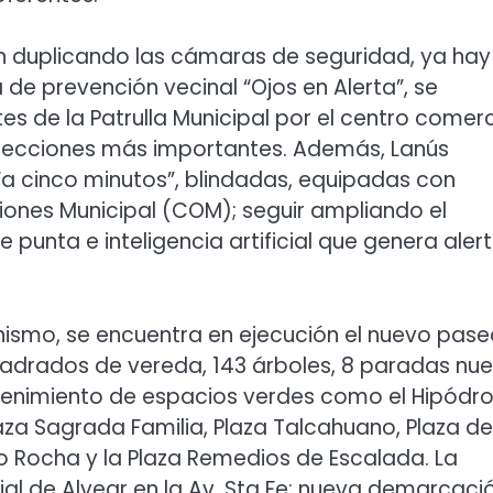
án duplicando las cámaras de seguridad, ya hay
e prevención vecinal “Ojos en Alerta”, se
s de la Patrulla Municipal por el centro comerc
ntersecciones más importantes. Además, Lanús
 “a cinco minutos”, blindadas, equipadas con
ones Municipal (COM); seguir ampliando el
 punta e inteligencia artificial que genera aler
anismo, se encuentra en ejecución el nuevo pas
adrados de vereda, 143 árboles, 8 paradas nu
antenimiento de espacios verdes como el Hipód
Plaza Sagrada Familia, Plaza Talcahuano, Plaza de
rdo Rocha y la Plaza Remedios de Escalada. La
ial de Alvear en la Av. Sta Fe; nueva demarcaci