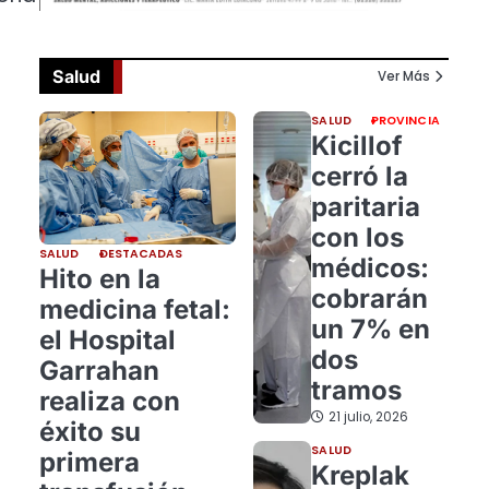
Salud
Ver Más
SALUD
PROVINCIA
Kicillof
cerró la
paritaria
con los
SALUD
DESTACADAS
médicos:
Hito en la
cobrarán
medicina fetal:
un 7% en
el Hospital
dos
Garrahan
tramos
realiza con
21 julio, 2026
éxito su
SALUD
primera
Kreplak