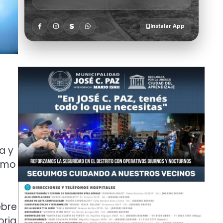
a y
romo
ebre
oria