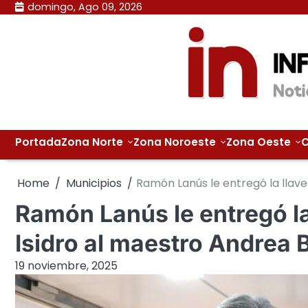
Skip
domingo, Ago 09, 2026
to
content
Portada
Zona Norte
Zona Noroeste
Zona Oeste
C
Home
Municipios
Ramón Lanús le entregó la llave
Ramón Lanús le entregó la
Isidro al maestro Andrea B
19 noviembre, 2025