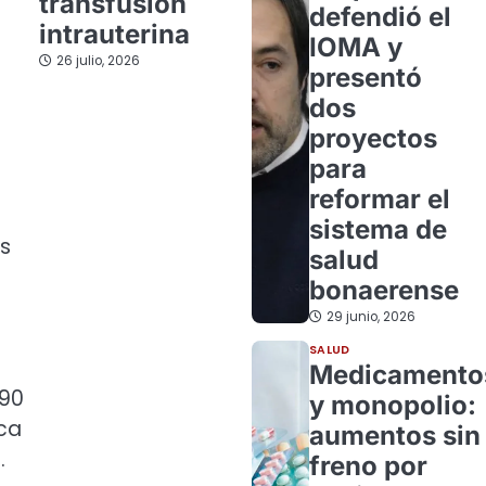
transfusión
defendió el
intrauterina
IOMA y
26 julio, 2026
presentó
dos
proyectos
para
reformar el
sistema de
ás
salud
bonaerense
29 junio, 2026
SALUD
Medicamento
 90
y monopolio:
ica
aumentos sin
.
freno por