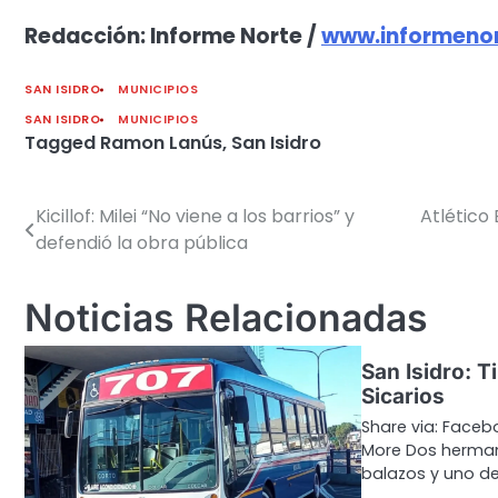
Redacción: Informe Norte /
www.informenor
SAN ISIDRO
MUNICIPIOS
SAN ISIDRO
MUNICIPIOS
Tagged
Ramon Lanús
,
San Isidro
Kicillof: Milei “No viene a los barrios” y
Atlético
Navegación
defendió la obra pública
de
entradas
Noticias Relacionadas
San Isidro: T
Sicarios
Share via: Facebo
More Dos herma
balazos y uno de