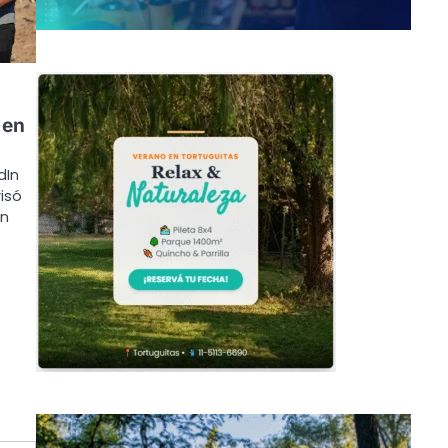
 en
dIn
isó
ón