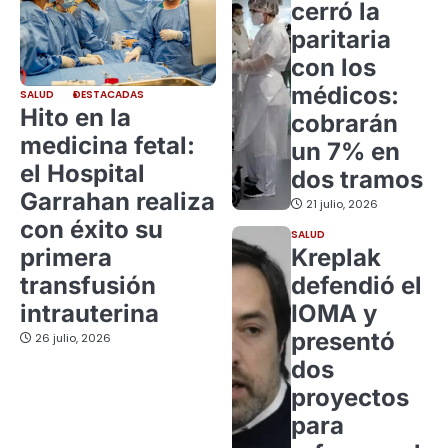
cerró la
paritaria
con los
médicos:
SALUD
DESTACADAS
Hito en la
cobrarán
medicina fetal:
un 7% en
el Hospital
dos tramos
Garrahan realiza
21 julio, 2026
con éxito su
SALUD
primera
Kreplak
transfusión
defendió el
intrauterina
IOMA y
presentó
26 julio, 2026
dos
proyectos
para