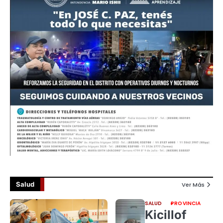
Salud
Ver Más
SALUD
PROVINCIA
Kicillof