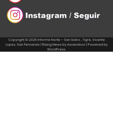
Copyright © 2026
Informe Norte – San Isidro , Tigre, Vicente
Lopez, San Fernando
| Rising News by
Ascendoor
| Powered by
WordPress
.