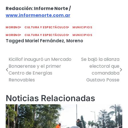
Redacción: Informe Norte /
www.informenorte.com.ar
MORENO
CULTURA Y ESPECTÁCULOS
MUNICIPIOS
MORENO
CULTURA Y ESPECTÁCULOS
MUNICIPIOS
Tagged
Mariel Fernández
,
Moreno
Kicillof inauguró un Mercado
Se bajó la alianza
Navegación
Bonaerense y el primer
electoral que
de
Centro de Energías
comandaba
Renovables
Gustavo Posse
entradas
Noticias Relacionadas