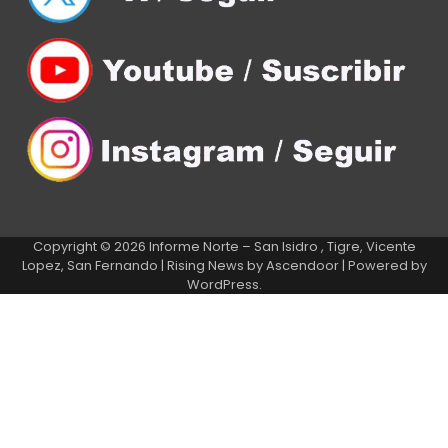
Copyright © 2026
Informe Norte – San Isidro , Tigre, Vicente
Lopez, San Fernando
| Rising News by
Ascendoor
| Powered by
WordPress
.