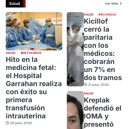
Salud
Ver Más
SALUD
PROVINCIA
Kicillof
cerró la
paritaria
con los
médicos:
SALUD
DESTACADAS
Hito en la
cobrarán
medicina fetal:
un 7% en
el Hospital
dos tramos
Garrahan realiza
21 julio, 2026
con éxito su
SALUD
primera
Kreplak
transfusión
defendió el
intrauterina
IOMA y
presentó
26 julio, 2026