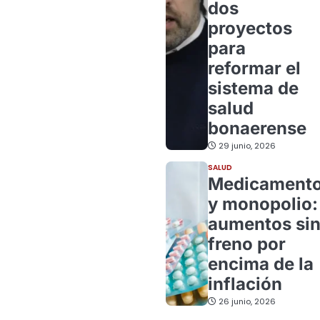
dos
proyectos
para
reformar el
sistema de
salud
bonaerense
29 junio, 2026
SALUD
Medicament
y monopolio:
aumentos si
freno por
encima de la
inflación
26 junio, 2026