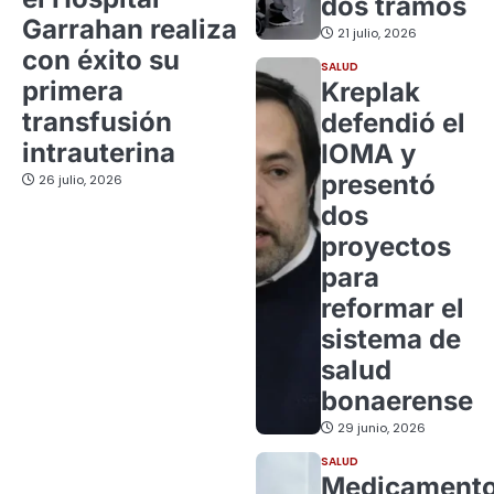
dos tramos
Garrahan realiza
21 julio, 2026
con éxito su
SALUD
primera
Kreplak
transfusión
defendió el
intrauterina
IOMA y
presentó
26 julio, 2026
dos
proyectos
para
reformar el
sistema de
salud
bonaerense
29 junio, 2026
SALUD
Medicament