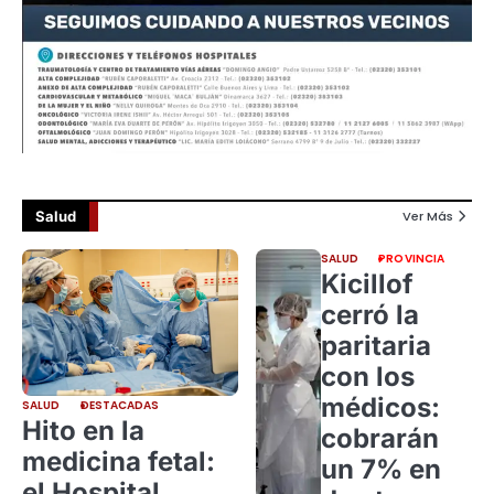
Salud
Ver Más
SALUD
PROVINCIA
Kicillof
cerró la
paritaria
con los
médicos:
SALUD
DESTACADAS
Hito en la
cobrarán
medicina fetal:
un 7% en
el Hospital