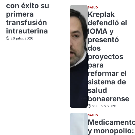
con éxito su
SALUD
primera
Kreplak
transfusión
defendió el
intrauterina
IOMA y
presentó
26 julio, 2026
dos
proyectos
para
reformar el
sistema de
salud
bonaerense
29 junio, 2026
SALUD
Medicament
y monopolio: