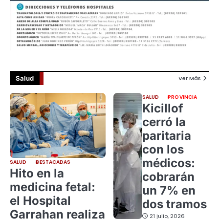
Salud
Ver Más
SALUD
PROVINCIA
Kicillof
cerró la
paritaria
con los
médicos:
SALUD
DESTACADAS
Hito en la
cobrarán
medicina fetal:
un 7% en
el Hospital
dos tramos
Garrahan realiza
21 julio, 2026