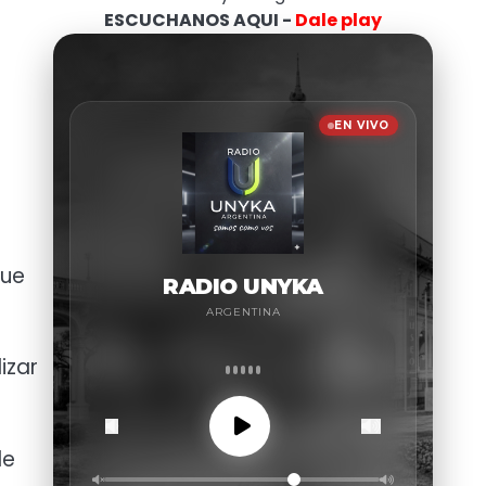
ESCUCHANOS AQUI -
Dale play
que
izar
de