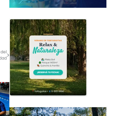
 del
udad