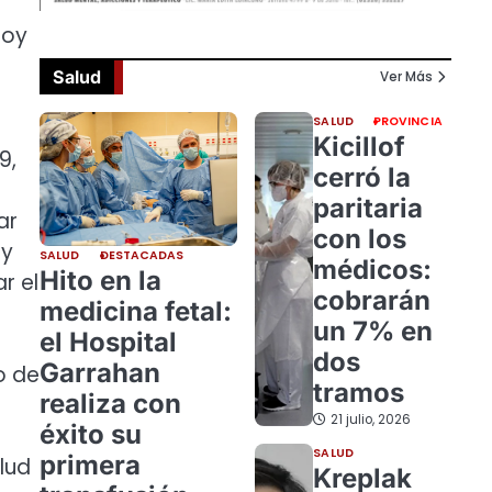
hoy
Salud
Ver Más
SALUD
PROVINCIA
Kicillof
9,
cerró la
paritaria
ar
con los
 y
SALUD
DESTACADAS
médicos:
Hito en la
r el
cobrarán
medicina fetal:
un 7% en
el Hospital
dos
Garrahan
o de
tramos
realiza con
21 julio, 2026
éxito su
SALUD
primera
lud
Kreplak