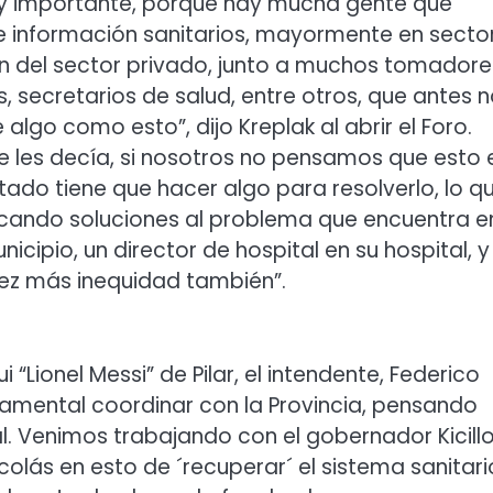
uy importante, porque hay mucha gente que
e información sanitarios, mayormente en secto
ién del sector privado, junto a muchos tomadore
, secretarios de salud, entre otros, que antes 
algo como esto”, dijo Kreplak al abrir el Foro.
ue les decía, si nosotros no pensamos que esto 
tado tiene que hacer algo para resolverlo, lo q
cando soluciones al problema que encuentra e
nicipio, un director de hospital en su hospital, y
ez más inequidad también”.
 “Lionel Messi” de Pilar, el intendente, Federico
amental coordinar con la Provincia, pensando
l. Venimos trabajando con el gobernador Kicillo
colás en esto de ´recuperar´ el sistema sanitari