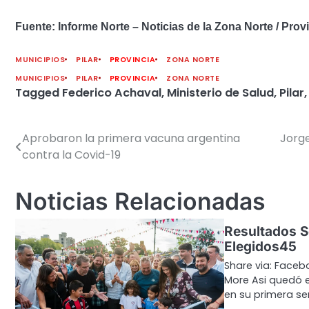
Fuente: Informe Norte – Noticias de la Zona Norte / Prov
MUNICIPIOS
PILAR
PROVINCIA
ZONA NORTE
MUNICIPIOS
PILAR
PROVINCIA
ZONA NORTE
Tagged
Federico Achaval
,
Ministerio de Salud
,
Pilar
Aprobaron la primera vacuna argentina
Jorge
Navegación
contra la Covid-19
de
entradas
Noticias Relacionadas
Resultados 
Elegidos45
Share via: Facebo
More Asi quedó e
en su primera se