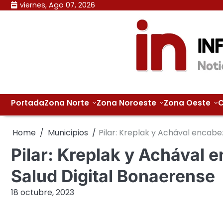
Skip
viernes, Ago 07, 2026
to
content
Portada
Zona Norte
Zona Noroeste
Zona Oeste
C
Home
Municipios
Pilar: Kreplak y Achával encabe
Pilar: Kreplak y Achával 
Salud Digital Bonaerense
18 octubre, 2023