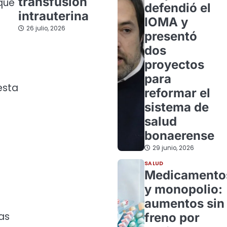
transfusión
que
defendió el
intrauterina
IOMA y
26 julio, 2026
presentó
dos
proyectos
para
esta
reformar el
sistema de
salud
bonaerense
29 junio, 2026
SALUD
Medicamento
y monopolio:
aumentos sin
las
freno por