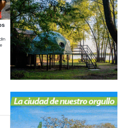
os
dIn
de