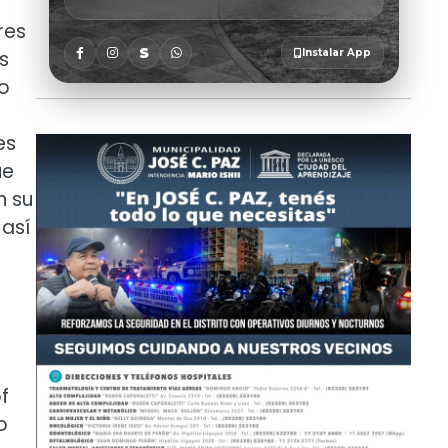
res
s
no
es
ue
n su
 así
f
o