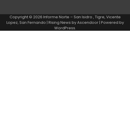
Copyright © 2026
Informe Norte – San Isidro , Tigre, Vicente
Lopez, San Fernando
| Rising News by
Ascendoor
| Powered by
WordPress
.