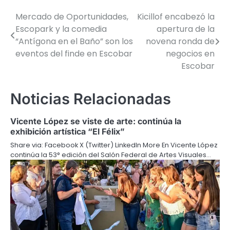
Mercado de Oportunidades,
Kicillof encabezó la
Navegación
Escopark y la comedia
apertura de la
de
“Antígona en el Baño” son los
novena ronda de
eventos del finde en Escobar
negocios en
entradas
Escobar
Noticias Relacionadas
Vicente López se viste de arte: continúa la
exhibición artística “El Félix”
Share via: Facebook X (Twitter) LinkedIn More En Vicente López
continúa la 53° edición del Salón Federal de Artes Visuales…