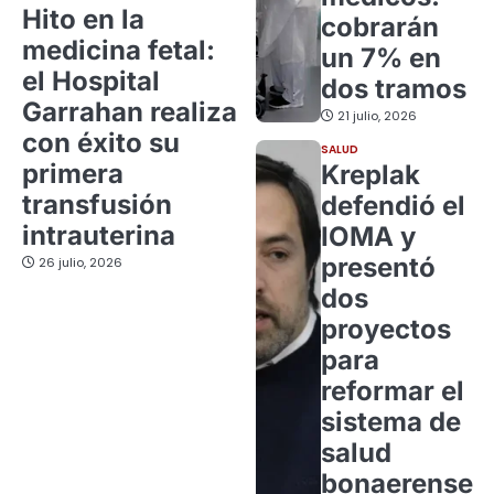
Hito en la
cobrarán
medicina fetal:
un 7% en
el Hospital
dos tramos
Garrahan realiza
21 julio, 2026
con éxito su
SALUD
primera
Kreplak
transfusión
defendió el
intrauterina
IOMA y
presentó
26 julio, 2026
dos
proyectos
para
reformar el
sistema de
salud
bonaerense