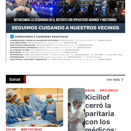
Salud
Ver Más
SALUD
PROVINCIA
Kicillof
cerró la
paritaria
con los
médicos:
SALUD
DESTACADAS