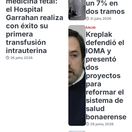
medicina fetal:
un 7% en
el Hospital
dos tramos
Garrahan realiza
21 julio, 2026
con éxito su
SALUD
primera
Kreplak
transfusión
defendió el
intrauterina
IOMA y
presentó
26 julio, 2026
dos
proyectos
para
reformar el
sistema de
salud
bonaerense
29 junio, 2026