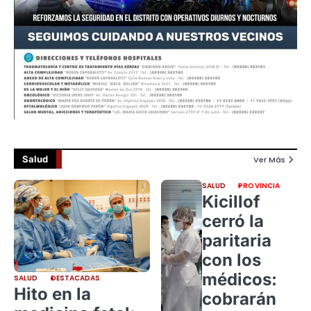
Salud
Ver Más
SALUD
PROVINCIA
Kicillof
cerró la
paritaria
con los
médicos:
SALUD
DESTACADAS
Hito en la
cobrarán