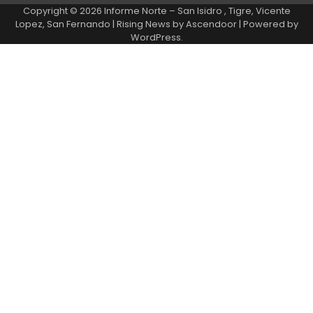
Copyright © 2026
Informe Norte – San Isidro , Tigre, Vicente
Lopez, San Fernando
| Rising News by
Ascendoor
| Powered by
WordPress
.