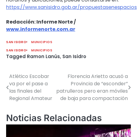
https://www.sanisidro.gob.ar/propuestasenespacios
Redacción: Informe Norte /
www.informenorte.com.ar
SAN ISIDRO
MUNICIPIOS
SAN ISIDRO
MUNICIPIOS
Tagged
Ramon Lanús
,
San Isidro
Atlético Escobar
Florencia Arietto acusó a
Navegación
va por el pase a
Provincia de “esconder”
de
las finales del
patrulleros pero eran móviles
Regional Amateur
de baja para compactación
entradas
Noticias Relacionadas