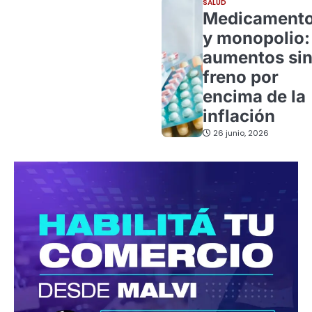
SALUD
Medicament
y monopolio:
aumentos si
freno por
encima de la
inflación
26 junio, 2026