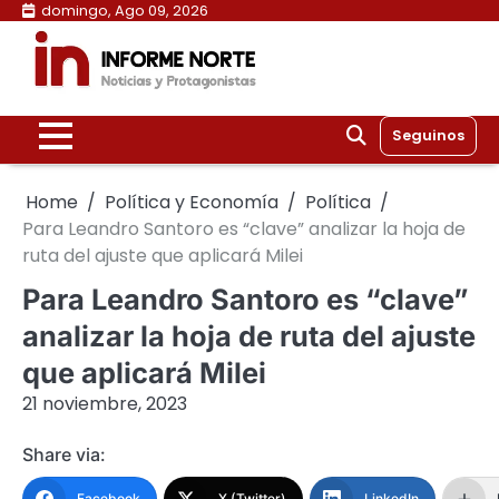
Skip
domingo, Ago 09, 2026
to
content
Seguinos
Home
Política y Economía
Política
Para Leandro Santoro es “clave” analizar la hoja de
ruta del ajuste que aplicará Milei
Para Leandro Santoro es “clave”
analizar la hoja de ruta del ajuste
que aplicará Milei
21 noviembre, 2023
Share via:
Facebook
X (Twitter)
LinkedIn