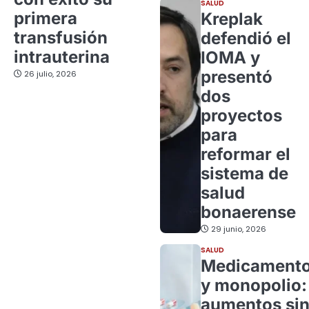
SALUD
primera
Kreplak
transfusión
defendió el
intrauterina
IOMA y
presentó
26 julio, 2026
dos
proyectos
para
reformar el
sistema de
salud
bonaerense
29 junio, 2026
SALUD
Medicament
y monopolio:
aumentos si