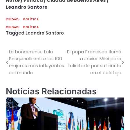
Norte / Política / Ciudad de Buenos Aires /
Leandro Santoro
CIUDAD
POLÍTICA
CIUDAD
POLÍTICA
Tagged
Leandro Santoro
La bonaerense Lala
El papa Francisco llamó
Navegación
Pasquinelli entre las 100
a Javier Milei para
de
mujeres más influyentes
felicitarlo por su triunfo
del mundo
en el balotaje
entradas
Noticias Relacionadas