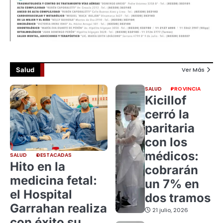
Salud
Ver Más
SALUD
PROVINCIA
Kicillof
cerró la
paritaria
con los
médicos:
SALUD
DESTACADAS
Hito en la
cobrarán
medicina fetal:
un 7% en
el Hospital
dos tramos
Garrahan realiza
21 julio, 2026
con éxito su