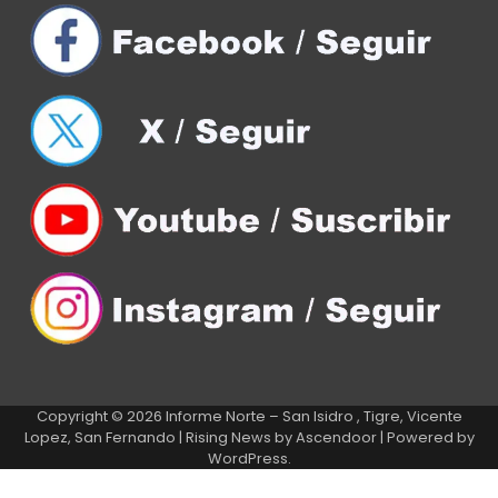
Copyright © 2026
Informe Norte – San Isidro , Tigre, Vicente
Lopez, San Fernando
| Rising News by
Ascendoor
| Powered by
WordPress
.