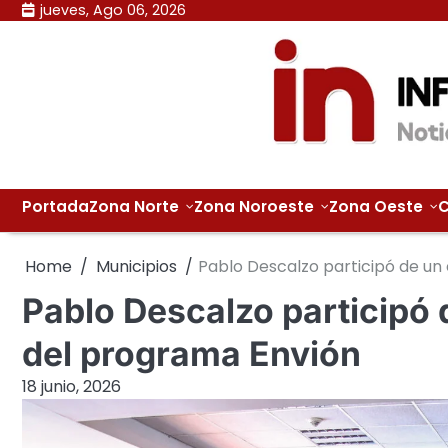
Skip
jueves, Ago 06, 2026
to
content
Portada
Zona Norte
Zona Noroeste
Zona Oeste
C
Home
Municipios
Pablo Descalzo participó de un
Pablo Descalzo participó
del programa Envión
18 junio, 2026