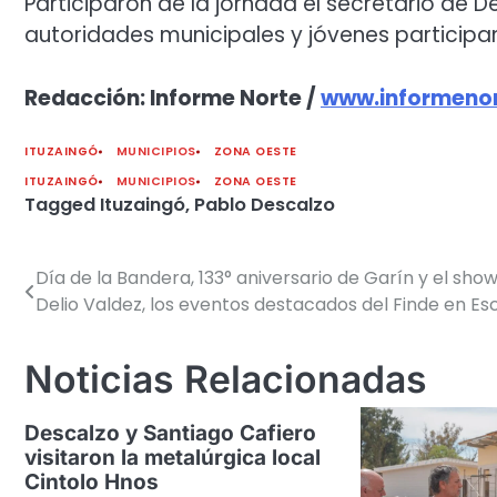
Participaron de la jornada el secretario de 
autoridades municipales y jóvenes participan
Redacción: Informe Norte /
www.informenor
ITUZAINGÓ
MUNICIPIOS
ZONA OESTE
ITUZAINGÓ
MUNICIPIOS
ZONA OESTE
Tagged
Ituzaingó
,
Pablo Descalzo
Día de la Bandera, 133° aniversario de Garín y el show
Navegación
Delio Valdez, los eventos destacados del Finde en E
de
entradas
Noticias Relacionadas
Descalzo y Santiago Cafiero
visitaron la metalúrgica local
Cintolo Hnos