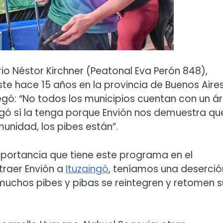
rio Néstor Kirchner (Peatonal Eva Perón 848),
ste hace 15 años en la provincia de Buenos Aire
regó: “No todos los municipios cuentan con un á
ngó sí la tenga porque Envión nos demuestra qu
nidad, los pibes están”.
importancia que tiene este programa en el
traer Envión a
Ituzaingó
, teníamos una deserció
muchos pibes y pibas se reintegren y retomen s