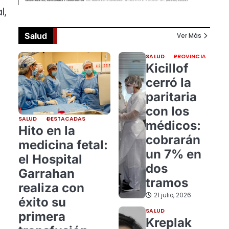
l,
Salud
Ver Más
SALUD
PROVINCIA
Kicillof
cerró la
paritaria
con los
SALUD
DESTACADAS
médicos:
Hito en la
cobrarán
medicina fetal:
un 7% en
el Hospital
dos
Garrahan
tramos
realiza con
21 julio, 2026
éxito su
SALUD
primera
Kreplak