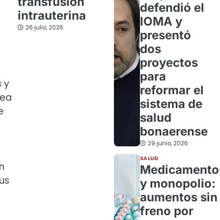
transfusión
defendió el
intrauterina
IOMA y
26 julio, 2026
presentó
dos
proyectos
para
s y
reformar el
rea
sistema de
e
salud
bonaerense
29 junio, 2026
SALUD
n
Medicamento
us
y monopolio:
aumentos sin
freno por