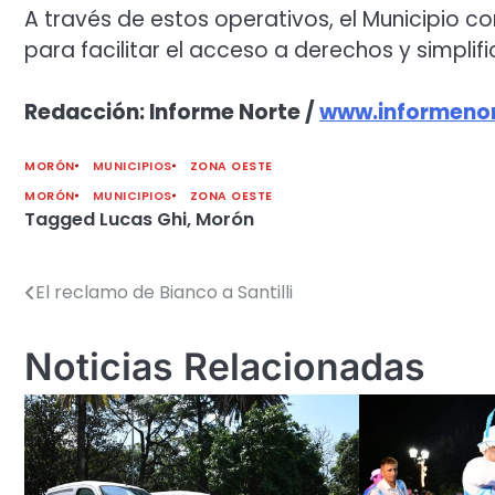
A través de estos operativos, el Municipio co
para facilitar el acceso a derechos y simplif
Redacción: Informe Norte /
www.informenor
MORÓN
MUNICIPIOS
ZONA OESTE
MORÓN
MUNICIPIOS
ZONA OESTE
Tagged
Lucas Ghi
,
Morón
El reclamo de Bianco a Santilli
Navegación
de
Noticias Relacionadas
entradas