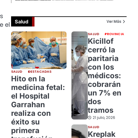
as
Salud
Ver Más
e el
SALUD
PROVINCIA
Kicillof
cerró la
paritaria
con los
SALUD
DESTACADAS
médicos:
Hito en la
cobrarán
medicina fetal:
un 7% en
el Hospital
dos
Garrahan
tramos
realiza con
21 julio, 2026
éxito su
SALUD
primera
Kreplak