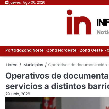
Skip
jueves, Ago 06, 2026
to
content
Portada
Zona Norte
Zona Noroeste
Zona Oeste
C
Home
Municipios
Operativos de documentación: el
Operativos de documentac
servicios a distintos barr
29 junio, 2026