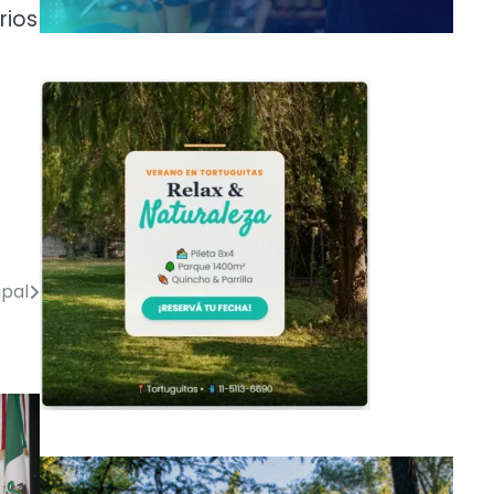
rios
ipal