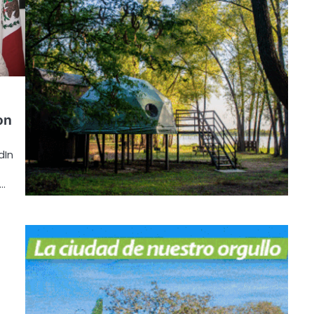
on
dIn
n…