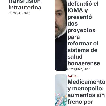
transfusión
defendió el
intrauterina
IOMA y
26 julio, 2026
presentó
dos
proyectos
para
reformar el
sistema de
salud
bonaerense
29 junio, 2026
SALUD
Medicamento
y monopolio:
aumentos sin
freno por