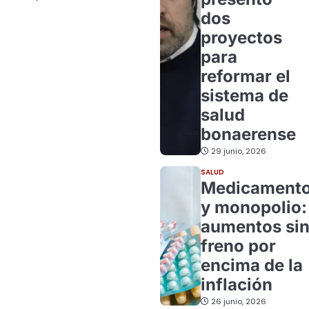
dos
proyectos
para
reformar el
sistema de
salud
bonaerense
29 junio, 2026
SALUD
Medicament
y monopolio:
aumentos si
freno por
encima de la
inflación
26 junio, 2026