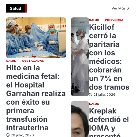
Salud
Ver Más
SALUD
PROVINCIA
Kicillof
cerró la
paritaria
con los
médicos:
SALUD
DESTACADAS
Hito en la
cobrarán
medicina fetal:
un 7% en
el Hospital
dos tramos
Garrahan realiza
21 julio, 2026
con éxito su
SALUD
primera
Kreplak
transfusión
defendió el
intrauterina
IOMA y
presentó
26 julio, 2026