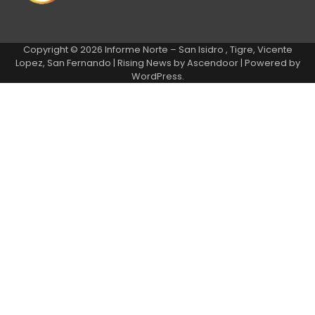
Copyright © 2026
Informe Norte – San Isidro , Tigre, Vicente
Lopez, San Fernando
| Rising News by
Ascendoor
| Powered by
WordPress
.