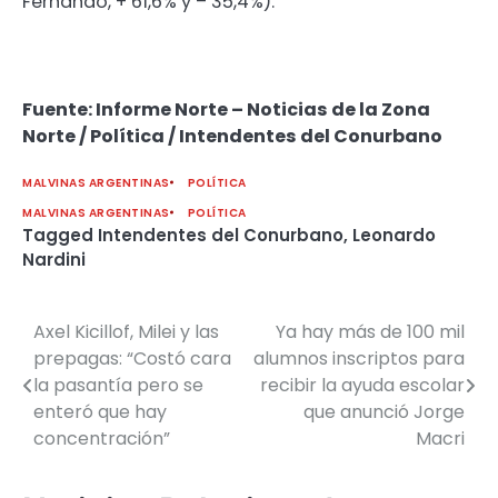
Fernando, + 61,6% y – 35,4%).
Fuente: Informe Norte – Noticias de la Zona
Norte / Política / Intendentes del Conurbano
MALVINAS ARGENTINAS
POLÍTICA
MALVINAS ARGENTINAS
POLÍTICA
Tagged
Intendentes del Conurbano
,
Leonardo
Nardini
Axel Kicillof, Milei y las
Ya hay más de 100 mil
Navegación
prepagas: “Costó cara
alumnos inscriptos para
de
la pasantía pero se
recibir la ayuda escolar
enteró que hay
que anunció Jorge
entradas
concentración”
Macri