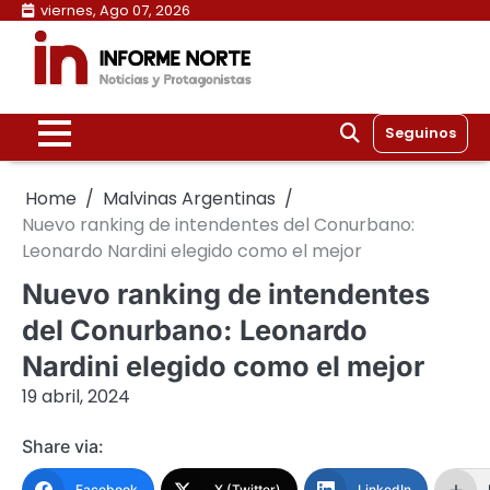
Skip
viernes, Ago 07, 2026
to
content
Seguinos
Home
Malvinas Argentinas
Nuevo ranking de intendentes del Conurbano:
Leonardo Nardini elegido como el mejor
Nuevo ranking de intendentes
del Conurbano: Leonardo
Nardini elegido como el mejor
19 abril, 2024
Share via:
Facebook
X (Twitter)
LinkedIn