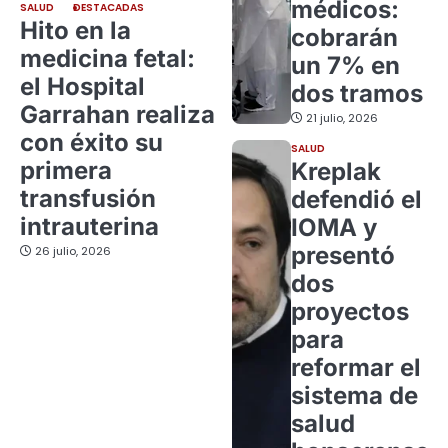
médicos:
SALUD
DESTACADAS
Hito en la
cobrarán
medicina fetal:
un 7% en
el Hospital
dos tramos
Garrahan realiza
21 julio, 2026
con éxito su
SALUD
primera
Kreplak
transfusión
defendió el
intrauterina
IOMA y
presentó
26 julio, 2026
dos
proyectos
para
reformar el
sistema de
salud