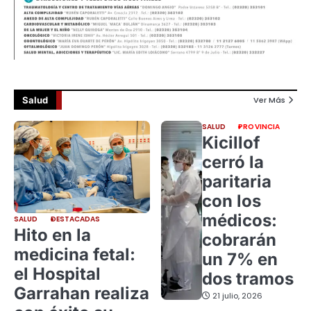
Salud
Ver Más
SALUD
PROVINCIA
Kicillof
cerró la
paritaria
con los
médicos:
SALUD
DESTACADAS
Hito en la
cobrarán
medicina fetal:
un 7% en
el Hospital
dos tramos
Garrahan realiza
21 julio, 2026