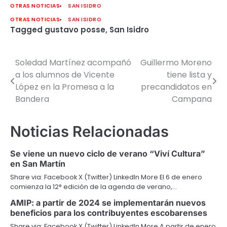
OTRAS NOTICIAS
SAN ISIDRO
OTRAS NOTICIAS
SAN ISIDRO
Tagged
gustavo posse
,
San Isidro
Soledad Martínez acompañó
Guillermo Moreno
Navegación
a los alumnos de Vicente
tiene lista y
de
López en la Promesa a la
precandidatos en
Bandera
Campana
entradas
Noticias Relacionadas
Se viene un nuevo ciclo de verano “Viví Cultura”
en San Martín
Share via: Facebook X (Twitter) LinkedIn More El 6 de enero
comienza la 12° edición de la agenda de verano,…
AMIP: a partir de 2024 se implementarán nuevos
beneficios para los contribuyentes escobarenses
Share via: Facebook X (Twitter) LinkedIn More A partir de enero