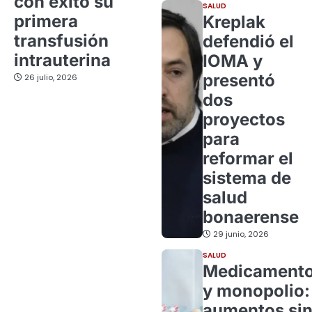
con éxito su
SALUD
primera
Kreplak
transfusión
defendió el
intrauterina
IOMA y
presentó
26 julio, 2026
dos
proyectos
para
reformar el
sistema de
salud
bonaerense
29 junio, 2026
SALUD
Medicament
y monopolio:
aumentos si