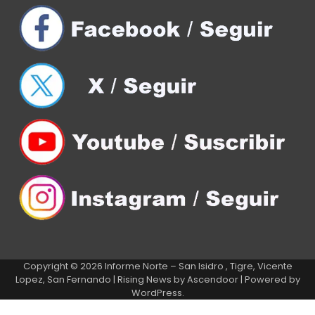
Copyright © 2026
Informe Norte – San Isidro , Tigre, Vicente
Lopez, San Fernando
| Rising News by
Ascendoor
| Powered by
WordPress
.