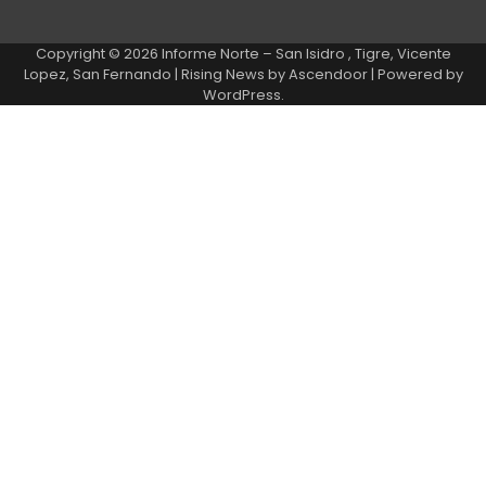
Copyright © 2026
Informe Norte – San Isidro , Tigre, Vicente
Lopez, San Fernando
| Rising News by
Ascendoor
| Powered by
WordPress
.