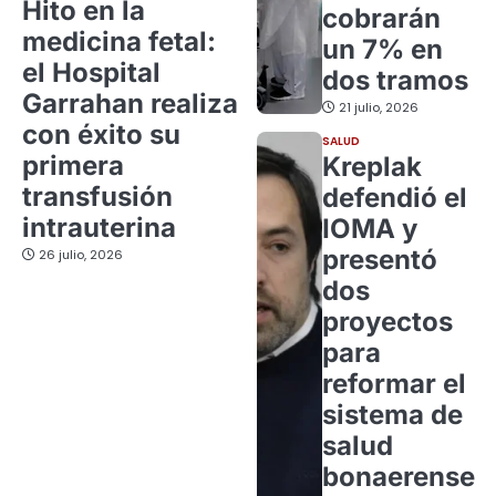
Hito en la
cobrarán
medicina fetal:
un 7% en
el Hospital
dos tramos
Garrahan realiza
21 julio, 2026
con éxito su
SALUD
primera
Kreplak
transfusión
defendió el
intrauterina
IOMA y
presentó
26 julio, 2026
dos
proyectos
para
reformar el
sistema de
salud
bonaerense