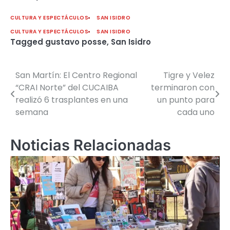
CULTURA Y ESPECTÁCULOS
SAN ISIDRO
CULTURA Y ESPECTÁCULOS
SAN ISIDRO
Tagged
gustavo posse
,
San Isidro
San Martín: El Centro Regional
Tigre y Velez
Navegación
“CRAI Norte” del CUCAIBA
terminaron con
de
realizó 6 trasplantes en una
un punto para
semana
cada uno
entradas
Noticias Relacionadas