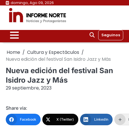
Skip
domingo, Ago 09, 2026
to
content
Seguinos
Home
Cultura y Espectáculos
Nueva edición del festival San Isidro Jazz y Más
Nueva edición del festival San
Isidro Jazz y Más
29 septiembre, 2023
Share via:
Facebook
X (Twitter)
LinkedIn