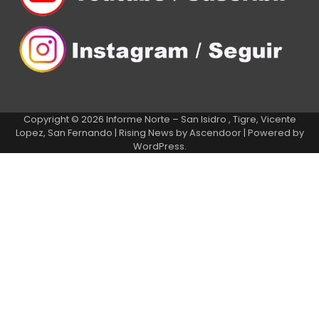
Copyright © 2026
Informe Norte – San Isidro , Tigre, Vicente
Lopez, San Fernando
| Rising News by
Ascendoor
| Powered by
WordPress
.