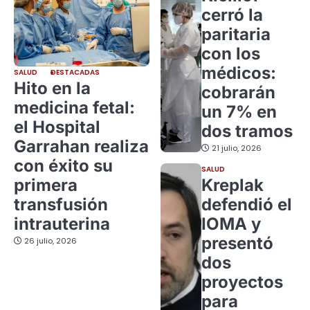
cerró la
paritaria
con los
médicos:
SALUD
DESTACADAS
Hito en la
cobrarán
medicina fetal:
un 7% en
el Hospital
dos tramos
Garrahan realiza
21 julio, 2026
con éxito su
SALUD
primera
Kreplak
transfusión
defendió el
intrauterina
IOMA y
presentó
26 julio, 2026
dos
proyectos
para