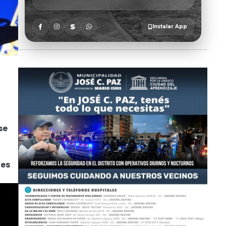
se
des