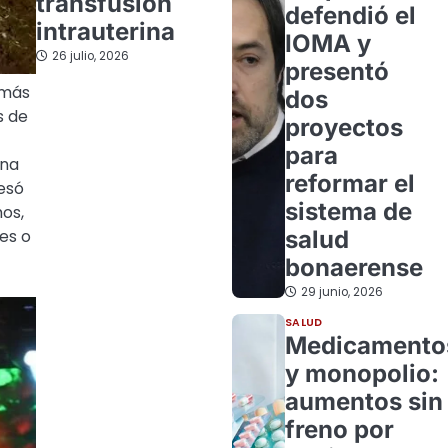
transfusión
defendió el
intrauterina
IOMA y
26 julio, 2026
presentó
 más
dos
s de
proyectos
para
una
reformar el
resó
sistema de
hos,
salud
es o
bonaerense
29 junio, 2026
SALUD
Medicamento
y monopolio:
aumentos sin
freno por