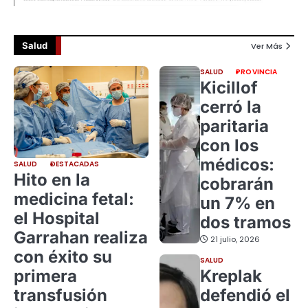
Salud
Ver Más
SALUD
PROVINCIA
Kicillof
cerró la
paritaria
con los
médicos:
SALUD
DESTACADAS
Hito en la
cobrarán
medicina fetal:
un 7% en
el Hospital
dos tramos
Garrahan realiza
21 julio, 2026
con éxito su
SALUD
primera
Kreplak
transfusión
defendió el