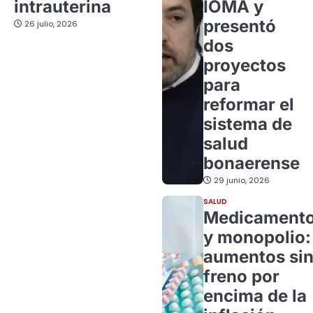
intrauterina
IOMA y
presentó
26 julio, 2026
dos
proyectos
para
reformar el
sistema de
salud
bonaerense
29 junio, 2026
SALUD
Medicament
y monopolio:
aumentos si
freno por
encima de la