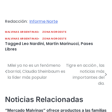
Redacción:
Informe Norte
MALVINAS ARGENTINAS
ZONA NOROESTE
MALVINAS ARGENTINAS
ZONA NOROESTE
Tagged
Leo Nardini
,
Martin Marinucci
,
Pases
Libres
Milei ya no es un fenómeno
Tigre en acción , las
Navegación
barrial, Claudia Sheinbaum es
noticias más
de
la líder más popular
importantes del
dia.
entradas
Noticias Relacionadas
“Mercado Malvinas” ofrece productos a las familias