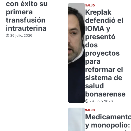
con éxito su
SALUD
primera
Kreplak
transfusión
defendió el
intrauterina
IOMA y
presentó
26 julio, 2026
dos
proyectos
para
reformar el
sistema de
salud
bonaerense
29 junio, 2026
SALUD
Medicament
y monopolio: